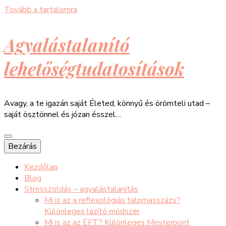
Tovább a tartalomra
Agyalástalanító
lehetőségtudatosítások
Avagy, a te igazán saját Életed, könnyű és örömteli utad –
saját ösztönnel és józan ésszel…
Bezárás
Kezdőlap
Blog
Stresszoldás – agyalástalanítás
Mi is az a reflexológiás talpmasszázs?
Különleges lazító módszer
Mi is az az ÉFT? Különleges Mesterpont