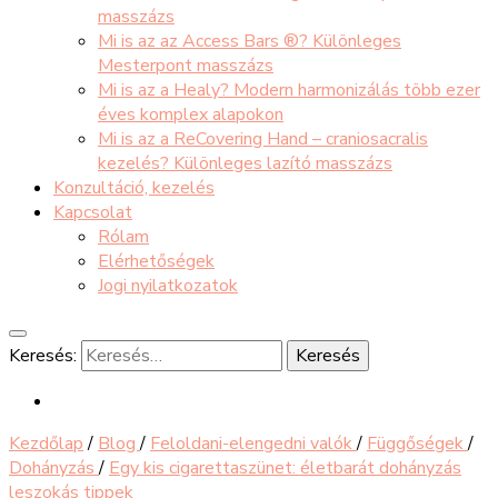
masszázs
Mi is az az Access Bars ®? Különleges
Mesterpont masszázs
Mi is az a Healy? Modern harmonizálás több ezer
éves komplex alapokon
Mi is az a ReCovering Hand – craniosacralis
kezelés? Különleges lazító masszázs
Konzultáció, kezelés
Kapcsolat
Rólam
Elérhetőségek
Jogi nyilatkozatok
Keresés:
Kezdőlap
/
Blog
/
Feloldani-elengedni valók
/
Függőségek
/
Dohányzás
/
Egy kis cigarettaszünet: életbarát dohányzás
leszokás tippek