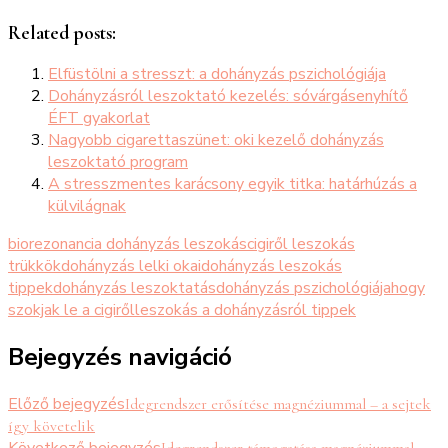
Related posts:
Elfüstölni a stresszt: a dohányzás pszichológiája
Dohányzásról leszoktató kezelés: sóvárgásenyhítő
ÉFT gyakorlat
Nagyobb cigarettaszünet: oki kezelő dohányzás
leszoktató program
A stresszmentes karácsony egyik titka: határhúzás a
külvilágnak
biorezonancia dohányzás leszokás
cigiről leszokás
trükkök
dohányzás lelki okai
dohányzás leszokás
tippek
dohányzás leszoktatás
dohányzás pszichológiája
hogy
szokjak le a cigiről
leszokás a dohányzásról tippek
Bejegyzés navigáció
Előző bejegyzés
Idegrendszer erősítése magnéziummal – a sejtek
így követelik
Következő bejegyzés
Idegrendszer támogatása magnéziummal,