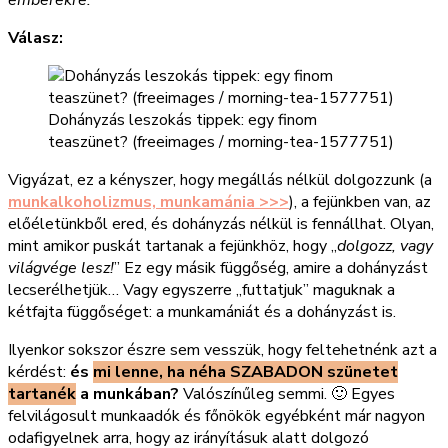
Válasz:
Dohányzás leszokás tippek: egy finom
teaszünet? (freeimages / morning-tea-1577751)
Vigyázat, ez a kényszer, hogy megállás nélkül dolgozzunk (a
munkalkoholizmus, munkamánia >>>
), a fejünkben van, az
előéletünkből ered, és dohányzás nélkül is fennállhat. Olyan,
mint amikor puskát tartanak a fejünkhöz, hogy „
dolgozz, vagy
világvége lesz!
” Ez egy másik függőség, amire a dohányzást
lecserélhetjük… Vagy egyszerre „futtatjuk” maguknak a
kétfajta függőséget: a munkamániát és a dohányzást is.
Ilyenkor sokszor észre sem vesszük, hogy feltehetnénk azt a
kérdést:
és
mi lenne, ha néha SZABADON szünetet
tartanék
a munkában?
Valószínűleg semmi. 🙂 Egyes
felvilágosult munkaadók és főnökök egyébként már nagyon
odafigyelnek arra, hogy az irányításuk alatt dolgozó