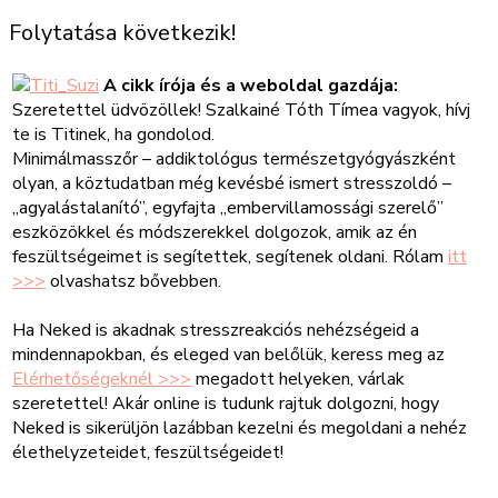
Folytatása következik!
A cikk írója és a weboldal gazdája:
Szeretettel üdvözöllek! Szalkainé Tóth Tímea vagyok, hívj
te is Titinek, ha gondolod.
Minimálmasszőr – addiktológus természetgyógyászként
olyan, a köztudatban még kevésbé ismert stresszoldó –
„agyalástalanító”, egyfajta „embervillamossági szerelő”
eszközökkel és módszerekkel dolgozok, amik az én
feszültségeimet is segítettek, segítenek oldani. Rólam
itt
>>>
olvashatsz bővebben.
Ha Neked is akadnak stresszreakciós nehézségeid a
mindennapokban, és eleged van belőlük, keress meg az
Elérhetőségeknél >>>
megadott helyeken, várlak
szeretettel! Akár online is tudunk rajtuk dolgozni, hogy
Neked is sikerüljön lazábban kezelni és megoldani a nehéz
élethelyzeteidet, feszültségeidet!