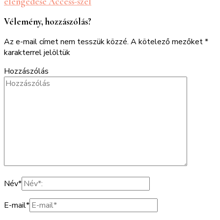
elengedése Access-szel
Vélemény, hozzászólás?
Az e-mail címet nem tesszük közzé.
A kötelező mezőket
*
karakterrel jelöltük
Hozzászólás
Név
*
E-mail
*