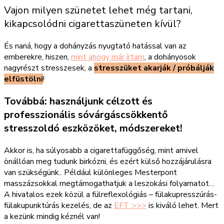
Vajon milyen szünetet lehet még tartani,
kikapcsolódni cigarettaszüneten kívül?
És naná, hogy a dohányzás nyugtató hatással van az
emberekre, hiszen,
mint ahogy már írtam
, a dohányosok
nagyrészt stresszesek, a
stresszüket akarják / próbálják
elfüstölni
!
Továbbá: használjunk célzott és
professzionális sóvárgáscsökkentő
stresszoldó eszközöket, módszereket!
Akkor is, ha súlyosabb a cigarettafüggőség, mint amivel
önállóan meg tudunk birkózni, és ezért külső hozzájárulásra
van szükségünk.. Például különleges Mesterpont
masszázsokkal megtámogathatjuk a leszokási folyamatot…
A hivatalos ezek közül a fülreflexológiás – fülakupresszúrás-
fülakupunktúrás kezelés, de az
EFT >>>
is kiváló lehet. Mert
a kezünk mindig kéznél van!