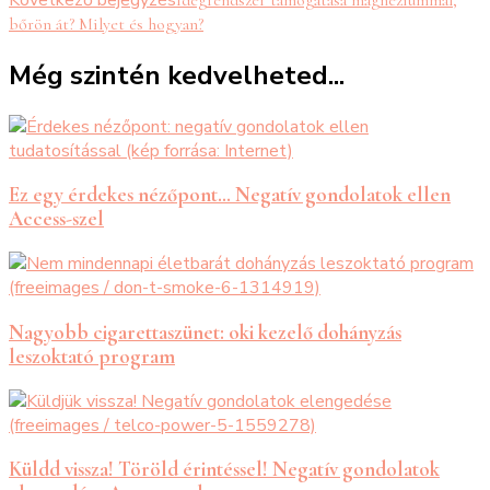
bőrön át? Milyet és hogyan?
Még szintén kedvelheted...
Ez egy érdekes nézőpont… Negatív gondolatok ellen
Access-szel
Nagyobb cigarettaszünet: oki kezelő dohányzás
leszoktató program
Küldd vissza! Töröld érintéssel! Negatív gondolatok