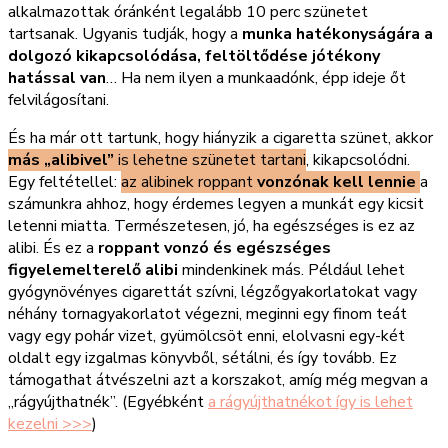
alkalmazottak óránként legalább 10 perc szünetet
tartsanak. Ugyanis tudják, hogy a
munka hatékonyságára a
dolgozó kikapcsolódása, feltöltődése jótékony
hatással van
… Ha nem ilyen a munkaadónk, épp ideje őt
felvilágosítani.
És ha már ott tartunk, hogy hiányzik a cigaretta szünet, akkor
más „alibivel”
is lehetne szünetet tartani
, kikapcsolódni.
Egy feltétellel:
az alibinek roppant
vonzónak kell lennie
a
számunkra ahhoz, hogy érdemes legyen a munkát egy kicsit
letenni miatta. Természetesen, jó, ha egészséges is ez az
alibi. És ez a
roppant vonzó és egészséges
figyelemelterelő alibi
mindenkinek más. Például lehet
gyógynövényes cigarettát szívni, légzőgyakorlatokat vagy
néhány tornagyakorlatot végezni, meginni egy finom teát
vagy egy pohár vizet, gyümölcsöt enni, elolvasni egy-két
oldalt egy izgalmas könyvből, sétálni, és így tovább. Ez
támogathat átvészelni azt a korszakot, amíg még megvan a
„rágyújthatnék”. (Egyébként
a rágyújthatnékot így is lehet
kezelni >>>
)