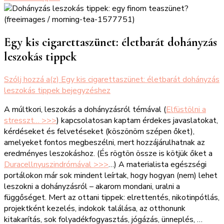
Egy kis cigarettaszünet: életbarát dohányzás
leszokás tippek
Szólj hozzá a(z)
Egy kis cigarettaszünet: életbarát dohányzás
leszokás tippek
bejegyzéshez
A múltkori, leszokás a dohányzásról témával (
Elfüstölni a
stresszt… >>>
) kapcsolatosan kaptam érdekes javaslatokat,
kérdéseket és felvetéseket (köszönöm szépen őket),
amelyeket fontos megbeszélni, mert hozzájárulhatnak az
eredményes leszokáshoz. (És rögtön össze is kötjük őket a
Duracellnyuszindrómával >>>
…) A materialista egészségi
portálokon már sok mindent leírtak, hogy hogyan (nem) lehet
leszokni a dohányzásról – akarom mondani, uralni a
függőséget. Mert az ottani tippek: elrettentés, nikotinpótlás,
projektként kezelés, indokok találása, az otthonunk
kitakarítás, sok folyadékfogyasztás, jógázás, ünneplés, …