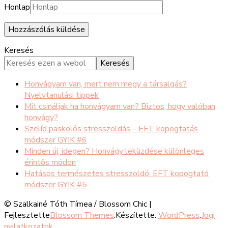
Honlap
Keresés
Keresés
Honvágyam van, mert nem megy a társalgás?
Nyelvtanulási tippek
Mit csináljak ha honvágyam van? Biztos, hogy valóban
honvágy?
Szelíd paskolós stresszoldás – EFT kopogtatás
módszer GYIK #6
Minden új, idegen? Honvágy leküzdése különleges
érintős módon
Hatásos természetes stresszoldó: EFT kopogtató
módszer GYIK #5
© Szalkainé Tóth Tímea /
Blossom Chic |
Fejlesztette
Blossom Themes
.Készítette:
WordPress
.
Jogi
nyilatkozatok