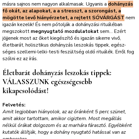
másra sajnos nem nagyon alkalmasak. Ugyanis a
dohányzás
fő okát, az alapokat, a a stresszt, a szorongást, a
mögötte levő hiányérzetet, a rejtett SÓVÁRGÁST
nem
igazán kezelik! És nem pótolják a dohányzási rituáléban
megszokott
megnyugtató mozdulatokat
sem… Ezért
jöjjenek most az őket kiegészítő és igazán sikerre vivő,
életbarát, holisztikus dohányzás leszokás tippek, egész-
séges szellemi-lelki-testi feszültség oldó rituálék. Erről fog
szólni ez az írás.
Életbarát dohányzás leszokás tippek:
VÁLASSZUNK egészségesebb
kikapcsolódást!
Felvetés:
Amit legjobban hiányolok, az az óránként 5 perc szünet,
amit akkor tartottam, amikor cigiztem. Most megállás
nélkül órákat dolgozom és az marhára fárasztó. Egyébként
kutatók állítják, hogy a dohány nyugtató hatással van az
emberekre.