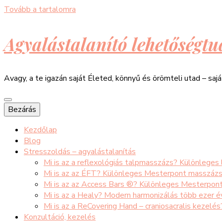
Tovább a tartalomra
Agyalástalanító lehetőségtu
Avagy, a te igazán saját Életed, könnyű és örömteli utad – saj
Bezárás
Kezdőlap
Blog
Stresszoldás – agyalástalanítás
Mi is az a reflexológiás talpmasszázs? Különleges
Mi is az az ÉFT? Különleges Mesterpont masszáz
Mi is az az Access Bars ®? Különleges Mesterpon
Mi is az a Healy? Modern harmonizálás több ezer 
Mi is az a ReCovering Hand – craniosacralis kezelé
Konzultáció, kezelés