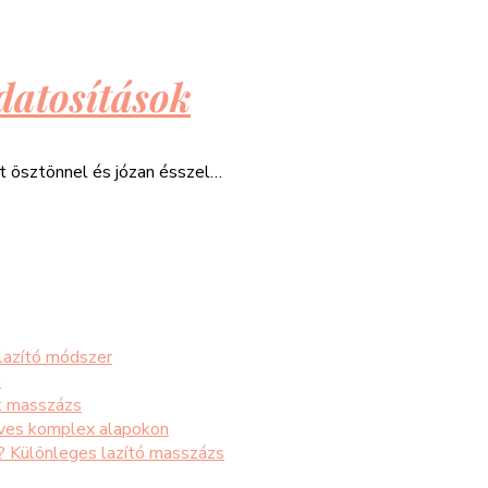
datosítások
át ösztönnel és józan ésszel…
 lazító módszer
s
t masszázs
éves komplex alapokon
s? Különleges lazító masszázs