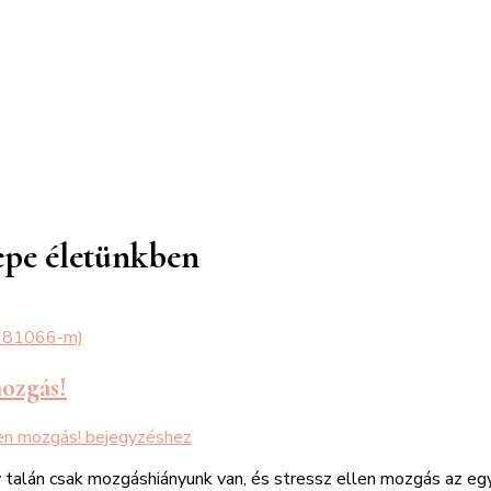
repe életünkben
mozgás!
en mozgás!
bejegyzéshez
talán csak mozgáshiányunk van, és stressz ellen mozgás az egyi