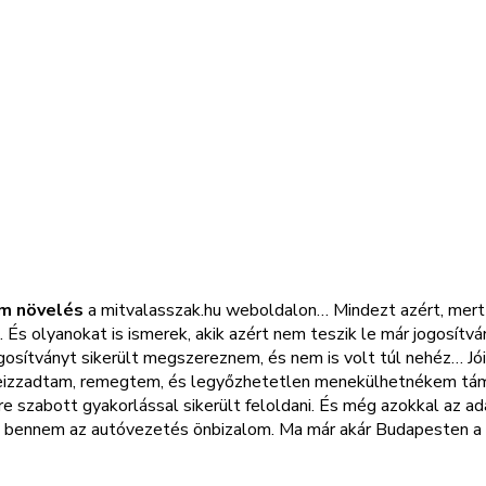
om növelés
a mitvalasszak.hu weboldalon… Mindezt azért, mert 
 És olyanokat is ismerek, akik azért nem teszik le már jogosítvá
sítványt sikerült megszereznem, és nem is volt túl nehéz… Jóin
leizzadtam, remegtem, és legyőzhetetlen menekülhetnékem tám
 szabott gyakorlással sikerült feloldani. És még azokkal az ada
bennem az autóvezetés önbizalom. Ma már akár Budapesten a b