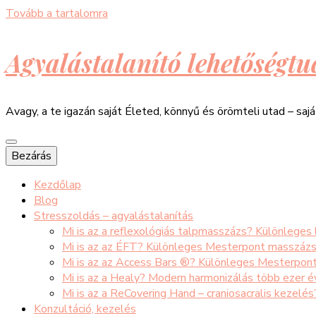
Tovább a tartalomra
Agyalástalanító lehetőségtu
Avagy, a te igazán saját Életed, könnyű és örömteli utad – saj
Bezárás
Kezdőlap
Blog
Stresszoldás – agyalástalanítás
Mi is az a reflexológiás talpmasszázs? Különleges
Mi is az az ÉFT? Különleges Mesterpont masszáz
Mi is az az Access Bars ®? Különleges Mesterpon
Mi is az a Healy? Modern harmonizálás több ezer 
Mi is az a ReCovering Hand – craniosacralis kezelé
Konzultáció, kezelés