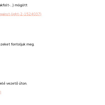
vakfolt-…) mögött
ezeket fontoljuk meg.
felé vezető úton.