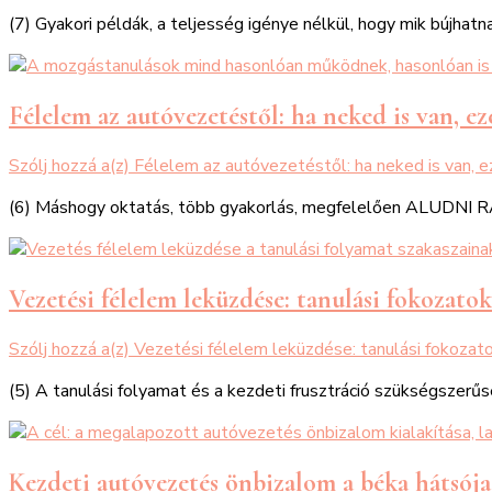
(7) Gyakori példák, a teljesség igénye nélkül, hogy mik bújha
Félelem az autóvezetéstől: ha neked is van, 
Szólj hozzá a(z)
Félelem az autóvezetéstől: ha neked is van,
(6) Máshogy oktatás, több gyakorlás, megfelelően ALUDNI RÁ,
Vezetési félelem leküzdése: tanulási fokozatok
Szólj hozzá a(z)
Vezetési félelem leküzdése: tanulási fokozat
(5) A tanulási folyamat és a kezdeti frusztráció szükségszerű
Kezdeti autóvezetés önbizalom a béka hátsója