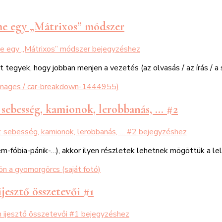
me egy „Mátrixos” módszer
me egy „Mátrixos” módszer
bejegyzéshez
 tegyek, hogy jobban menjen a vezetés (az olvasás / az írás / a
 sebesség, kamionok, lerobbanás, … #2
: sebesség, kamionok, lerobbanás, … #2
bejegyzéshez
m-fóbia-pánik-…), akkor ilyen részletek lehetnek mögöttük a le
ijesztő összetevői #1
m ijesztő összetevői #1
bejegyzéshez