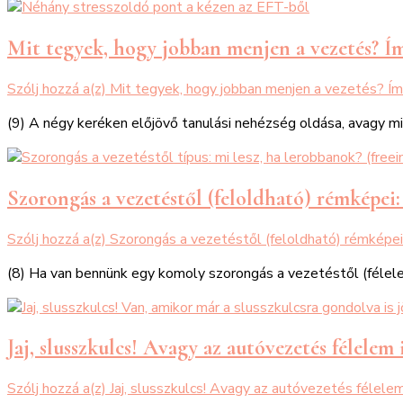
Mit tegyek, hogy jobban menjen a vezetés? Í
Szólj hozzá a(z)
Mit tegyek, hogy jobban menjen a vezetés? Í
(9) A négy keréken előjövő tanulási nehézség oldása, avagy mit
Szorongás a vezetéstől (feloldható) rémképei:
Szólj hozzá a(z)
Szorongás a vezetéstől (feloldható) rémképei
(8) Ha van bennünk egy komoly szorongás a vezetéstől (félele
Jaj, slusszkulcs! Avagy az autóvezetés félelem 
Szólj hozzá a(z)
Jaj, slusszkulcs! Avagy az autóvezetés félele