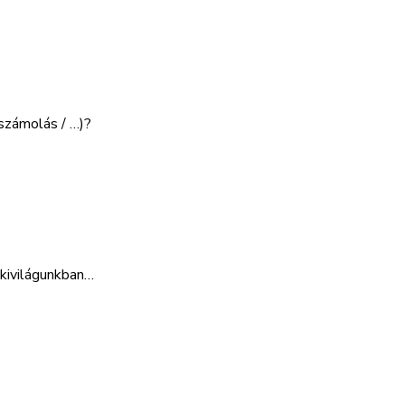
 számolás / …)?
lkivilágunkban…