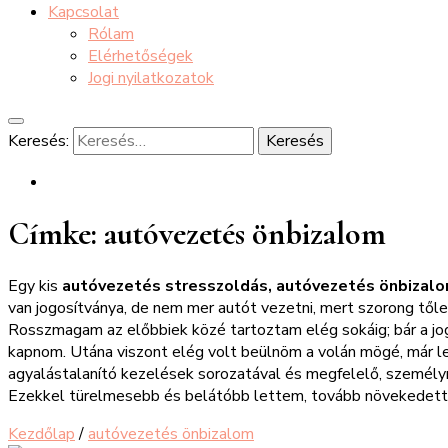
Kapcsolat
Rólam
Elérhetőségek
Jogi nyilatkozatok
Keresés:
Címke:
autóvezetés önbizalom
Egy kis
autóvezetés stresszoldás, autóvezetés önbizal
van jogosítványa, de nem mer autót vezetni, mert szorong tőle.
Rosszmagam az előbbiek közé tartoztam elég sokáig; bár a jogo
kapnom. Utána viszont elég volt beülnöm a volán mögé, már 
agyalástalanító kezelések sorozatával és megfelelő, személyre
Ezekkel türelmesebb és belátóbb lettem, tovább növekedett 
Kezdőlap
/
autóvezetés önbizalom