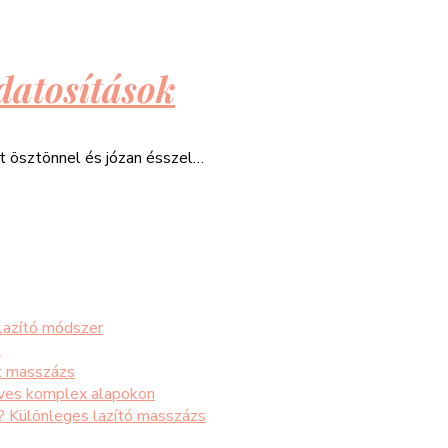
datosítások
át ösztönnel és józan ésszel…
 lazító módszer
s
t masszázs
éves komplex alapokon
s? Különleges lazító masszázs