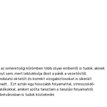
az ismeretségi körömben több olyan emberről is tudok, akinek
nyt sem, mert leblokkolja őket a pánik a vezetéstől.
dulatú oktatót és korrekt vizsgabiztosokat is sikerült
adt… Ezt aztán egy hosszabb folyamattal, stresszoldó-
lékokkal, amiket azóta tanultam a tanulási folyamatról.
elvárosban is tudok közlekedni.