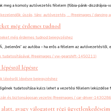
tnak meg a komoly autóvezetés félelem (fóbia-pánik-diszdrájvia-
ezeket még érdemes tudnod
 ezeket még érdemes tudnod
bejegyzéshez
 „belenőni” az autóba – ha erős a félelem az autóvezetéstől, 
 lépésről lépésre
ok lépésről lépésre
bejegyzéshez
ségének tudatosítása kulcs lehet a vezetési félelem leküzdése 
 alatt, avagy válogatott régi ügyetlenkedéseim