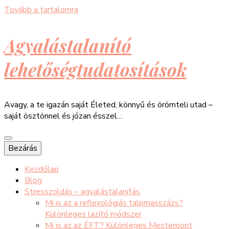
Tovább a tartalomra
Agyalástalanító
lehetőségtudatosítások
Avagy, a te igazán saját Életed, könnyű és örömteli utad –
saját ösztönnel és józan ésszel…
Bezárás
Kezdőlap
Blog
Stresszoldás – agyalástalanítás
Mi is az a reflexológiás talpmasszázs?
Különleges lazító módszer
Mi is az az ÉFT? Különleges Mesterpont