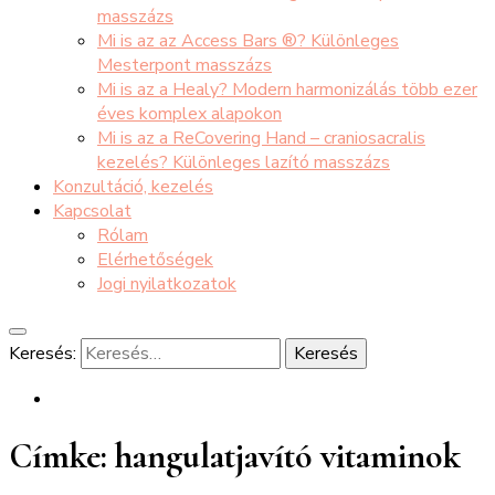
masszázs
Mi is az az Access Bars ®? Különleges
Mesterpont masszázs
Mi is az a Healy? Modern harmonizálás több ezer
éves komplex alapokon
Mi is az a ReCovering Hand – craniosacralis
kezelés? Különleges lazító masszázs
Konzultáció, kezelés
Kapcsolat
Rólam
Elérhetőségek
Jogi nyilatkozatok
Keresés:
Címke:
hangulatjavító vitaminok