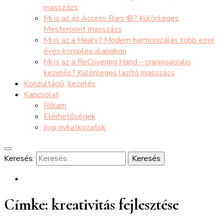
masszázs
Mi is az az Access Bars ®? Különleges
Mesterpont masszázs
Mi is az a Healy? Modern harmonizálás több ezer
éves komplex alapokon
Mi is az a ReCovering Hand – craniosacralis
kezelés? Különleges lazító masszázs
Konzultáció, kezelés
Kapcsolat
Rólam
Elérhetőségek
Jogi nyilatkozatok
Keresés:
Címke:
kreativitás fejlesztése