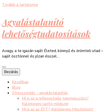
Tovább a tartalomra
Agyalástalanító
lehetőségtudatosítások
Avagy, a te igazán saját Életed, könnyű és örömteli utad –
saját ösztönnel és józan ésszel…
Bezárás
Kezdőlap
Blog
Stresszoldás – agyalástalanítás
Mi is az a reflexológiás talpmasszázs?
Különleges lazító módszer
Mi is az az ÉFT? Különleges Mesterpont