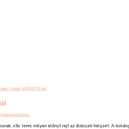
kai
i
bejegyzéshez
k, stb. lenni, milyen előnyt rejt az áldozati helyzet. A boldog