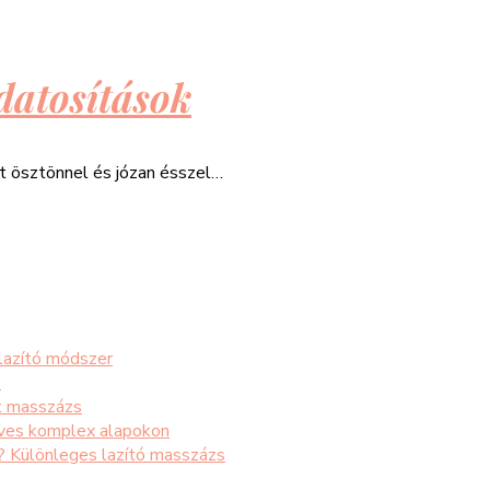
datosítások
át ösztönnel és józan ésszel…
 lazító módszer
s
t masszázs
éves komplex alapokon
s? Különleges lazító masszázs