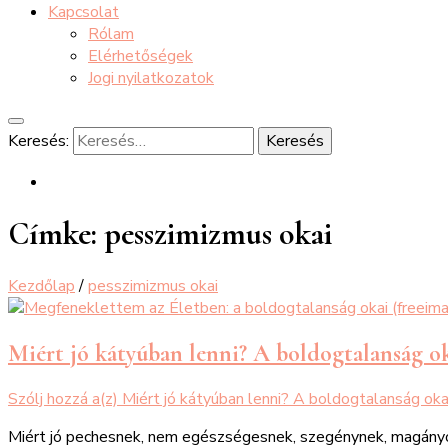
Kapcsolat
Rólam
Elérhetőségek
Jogi nyilatkozatok
Keresés:
Címke:
pesszimizmus okai
Kezdőlap
/
pesszimizmus okai
Miért jó kátyúban lenni? A boldogtalanság o
Szólj hozzá a(z)
Miért jó kátyúban lenni? A boldogtalanság oka
Miért jó pechesnek, nem egészségesnek, szegénynek, magányosna