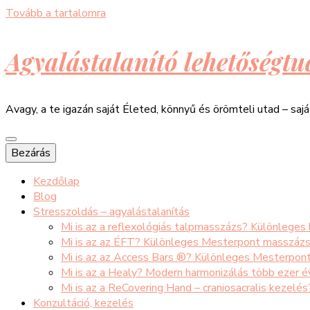
Tovább a tartalomra
Agyalástalanító lehetőségtu
Avagy, a te igazán saját Életed, könnyű és örömteli utad – saj
Bezárás
Kezdőlap
Blog
Stresszoldás – agyalástalanítás
Mi is az a reflexológiás talpmasszázs? Különleges
Mi is az az ÉFT? Különleges Mesterpont masszáz
Mi is az az Access Bars ®? Különleges Mesterpon
Mi is az a Healy? Modern harmonizálás több ezer 
Mi is az a ReCovering Hand – craniosacralis kezelé
Konzultáció, kezelés