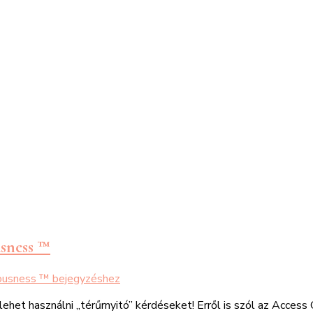
usness ™
ousness ™
bejegyzéshez
het használni „térűrnyitó” kérdéseket! Erről is szól az Acces