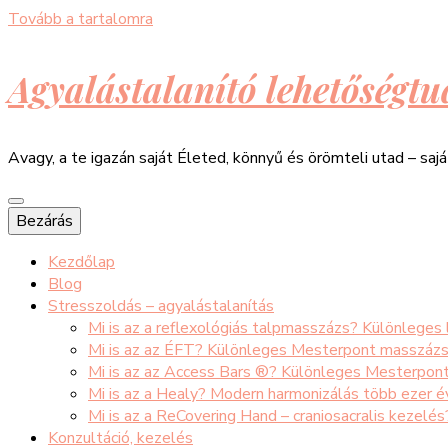
Tovább a tartalomra
Agyalástalanító lehetőségtu
Avagy, a te igazán saját Életed, könnyű és örömteli utad – saj
Bezárás
Kezdőlap
Blog
Stresszoldás – agyalástalanítás
Mi is az a reflexológiás talpmasszázs? Különleges
Mi is az az ÉFT? Különleges Mesterpont masszáz
Mi is az az Access Bars ®? Különleges Mesterpon
Mi is az a Healy? Modern harmonizálás több ezer 
Mi is az a ReCovering Hand – craniosacralis kezelé
Konzultáció, kezelés