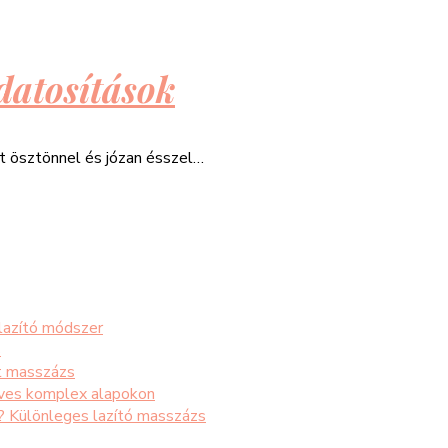
datosítások
át ösztönnel és józan ésszel…
 lazító módszer
s
t masszázs
éves komplex alapokon
s? Különleges lazító masszázs