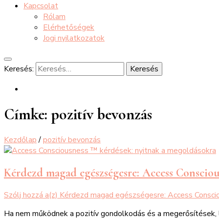
Kapcsolat
Rólam
Elérhetőségek
Jogi nyilatkozatok
Keresés:
Címke:
pozitív bevonzás
Kezdőlap
/
pozitív bevonzás
Kérdezd magad egészségesre: Access Conscio
Szólj hozzá a(z)
Kérdezd magad egészségesre: Access Consci
Ha nem működnek a pozitív gondolkodás és a megerősítések, le