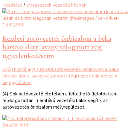
Kezdőlap
/
stresszelek vezetés közben
Kezdeti autóvezetés önbizalom a béka
hátsója alatt, avagy válogatott régi
ügyetlenkedéseim
Szólj hozzá a(z)
Kezdeti autóvezetés önbizalom a béka
hátsója alatt, avagy válogatott régi ügyetlenkedéseim
bejegyzéshez
(4) Sok autóvezető életében a fellelhető (feloldatlan-
feldolgozatlan…) emlékű vezetési bakik segítik az
autóvezetés önbizalom mélyrepülését…