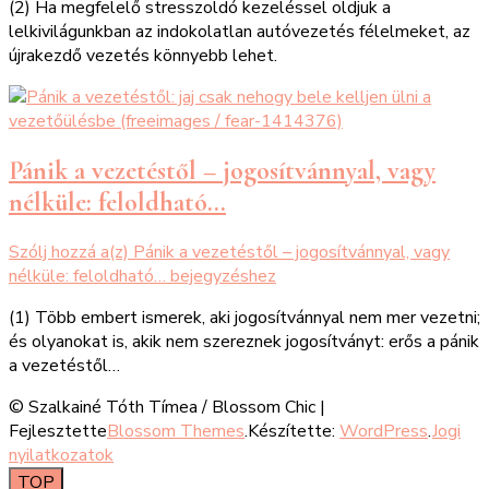
(2) Ha megfelelő stresszoldó kezeléssel oldjuk a
lelkivilágunkban az indokolatlan autóvezetés félelmeket, az
újrakezdő vezetés könnyebb lehet.
Pánik a vezetéstől – jogosítvánnyal, vagy
nélküle: feloldható…
Szólj hozzá a(z)
Pánik a vezetéstől – jogosítvánnyal, vagy
nélküle: feloldható…
bejegyzéshez
(1) Több embert ismerek, aki jogosítvánnyal nem mer vezetni;
és olyanokat is, akik nem szereznek jogosítványt: erős a pánik
a vezetéstől…
© Szalkainé Tóth Tímea /
Blossom Chic |
Fejlesztette
Blossom Themes
.Készítette:
WordPress
.
Jogi
nyilatkozatok
TOP