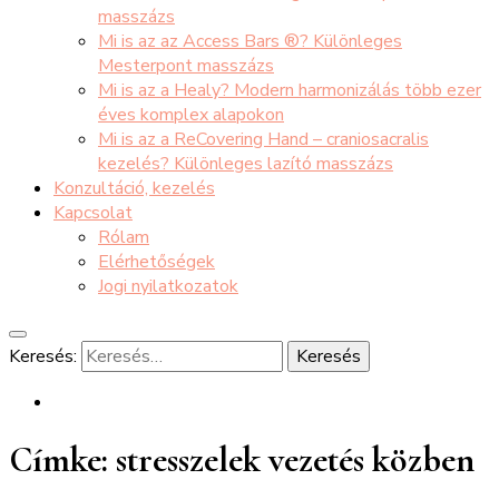
masszázs
Mi is az az Access Bars ®? Különleges
Mesterpont masszázs
Mi is az a Healy? Modern harmonizálás több ezer
éves komplex alapokon
Mi is az a ReCovering Hand – craniosacralis
kezelés? Különleges lazító masszázs
Konzultáció, kezelés
Kapcsolat
Rólam
Elérhetőségek
Jogi nyilatkozatok
Keresés:
Címke:
stresszelek vezetés közben