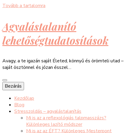
Tovább a tartalomra
Agyalástalanító
lehetőségtudatosítások
Avagy, a te igazán saját Életed, könnyű és örömteli utad –
saját ösztönnel és józan ésszel…
Bezárás
Kezdőlap
Blog
Stresszoldás – agyalástalanítás
Mi is az a reflexológiás talpmasszázs?
Különleges lazító módszer
Mi is az az ÉFT? Különleges Mesterpont