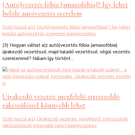
(Autó)vezetés fóbia (amaxofóbia)? Így lehet
belőle autóvezetés szerelem
Szólj hozzá a(z)
(Autó)vezetés fóbia (amaxofóbia)? Így lehet
belőle autóvezetés szerelem
bejegyzéshez
(3) Hogyan válhat a(z autó)vezetés fóbia (amaxofóbia)
újrakezdő vezetéssé, majd haladó vezetéssé, végül vezetés
szerelemmé? Nálam így történt…
Újrakezdő vezetés: megfelelő stresszoldó
rákészüléssel könnyebb lehet
Szólj hozzá a(z)
Újrakezdő vezetés: megfelelő stresszoldó
rákészüléssel könnyebb lehet
bejegyzéshez