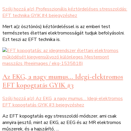
Szólj hozzá a(z)
Professzionális kéztördeléses stresszoldás:
EFT technika GYIK #4
bejegyzéshez
Mert a(z ösztönös) kéztördeléssel is az emberi test
természetes élettani elektromosságát tudjuk befolyásolni.
Ezt teszi az EFT technika is.
Az EKG, a nagy mumus… Idegi-elektromos
EFT kopogtatás GYIK #3
Szólj hozzá a(z)
Az EKG, a nagy mumus… Idegi-elektromos
EFT kopogtatás GYIK #3
bejegyzéshez
Az EFT kopogtatás egy stresszoldó módszer, ami csak
annyira ijesztő, mint az EKG, az EEG és az MR elektromos
műszerek, és a hajszárító, …