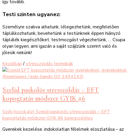
így tovább.
Testi szinten ugyanez:
Személyre szabva alhatunk, lélegezhetünk, megfelelően
táplálkozhatunk, bevehetünk a testünknek éppen hiányzó
táplálék kiegészítőket, testmozgást végezhetünk, … Csupa
olyan legyen, ami igazán a saját szájízünk szerint való és
jólesik nekünk!
Kezdőlap
/
stresszoldás technikák
Szelíd paskolós stresszoldás – EFT
kopogtatás módszer GYIK #6
Szólj hozzá a(z)
Szelíd paskolós stresszoldás – EFT
kopogtatás módszer GYIK #6
bejegyzéshez
Gyerekek kezelése, indokolatlan félelmek eloszlatása – az