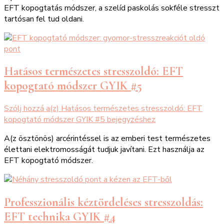
EFT kopogtatás módszer, a szelíd paskolás sokféle stresszt
tartósan fel tud oldani.
Hatásos természetes stresszoldó: EFT
kopogtató módszer GYIK #5
Szólj hozzá a(z)
Hatásos természetes stresszoldó: EFT
kopogtató módszer GYIK #5
bejegyzéshez
A(z ösztönös) arcérintéssel is az emberi test természetes
élettani elektromosságát tudjuk javítani. Ezt használja az
EFT kopogtató módszer.
Professzionális kéztördeléses stresszoldás:
EFT technika GYIK #4