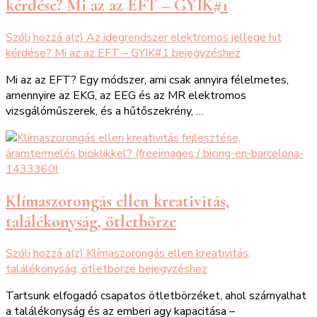
kérdése? Mi az az EFT – GYIK#1
Szólj hozzá a(z)
Az idegrendszer elektromos jellege hit
kérdése? Mi az az EFT – GYIK#1
bejegyzéshez
Mi az az EFT? Egy módszer, ami csak annyira félelmetes,
amennyire az EKG, az EEG és az MR elektromos
vizsgálóműszerek, és a hűtőszekrény, …
Klímaszorongás ellen kreativitás,
találékonyság, ötletbörze
Szólj hozzá a(z)
Klímaszorongás ellen kreativitás,
találékonyság, ötletbörze
bejegyzéshez
Tartsunk elfogadó csapatos ötletbörzéket, ahol szárnyalhat
a találékonyság és az emberi agy kapacitása –