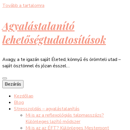
Tovább a tartalomra
Agyalástalanító
lehetőségtudatosítások
Avagy, a te igazán saját Életed, könnyű és örömteli utad –
saját ösztönnel és józan ésszel…
Bezárás
Kezdőlap
Blog
Stresszoldás – agyalástalanítás
Mi is az a reflexológiás talpmasszázs?
Különleges lazító módszer
Mi is az az ÉFT? Különleges Mesterpont