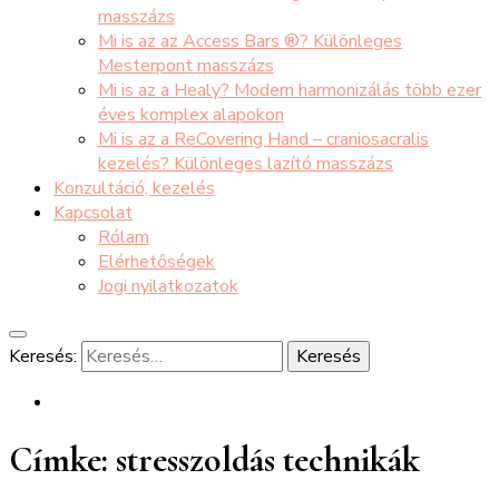
masszázs
Mi is az az Access Bars ®? Különleges
Mesterpont masszázs
Mi is az a Healy? Modern harmonizálás több ezer
éves komplex alapokon
Mi is az a ReCovering Hand – craniosacralis
kezelés? Különleges lazító masszázs
Konzultáció, kezelés
Kapcsolat
Rólam
Elérhetőségek
Jogi nyilatkozatok
Keresés:
Címke:
stresszoldás technikák