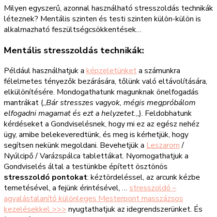
Milyen egyszerű, azonnal használható stresszoldás technikák
léteznek? Mentális szinten és testi szinten külön-külön is
alkalmazható feszültségcsökkentések…
Mentális stresszoldás technikák:
Például használhatjuk a
képzeletünket
a számunkra
félelmetes tényezők bezárására, tőlünk való eltávolítására,
elkülönítésére. Mondogathatunk magunknak önelfogadás
mantrákat („
Bár stresszes vagyok, mégis megpróbálom
elfogadni magamat és ezt a helyzetet.
„). Feldobhatunk
kérdéseket a Gondviselésnek, hogy mi ez az egész nehéz
ügy, amibe belekeveredtünk, és meg is kérhetjük, hogy
segítsen nekünk megoldani. Bevehetjük a
Leszarom
/
Nyúlcipő / Varázspálca tablettákat. Nyomogathatjuk a
Gondviselés által a testünkbe épített ösztönös
stresszoldó pontokat
: kéztördeléssel, az arcunk kézbe
temetésével, a fejünk érintésével, …
stresszoldó –
agyalástalanító különleges Mesterpont masszázsos
kezelésekkel >>>
nyugtathatjuk az idegrendszerünket. És