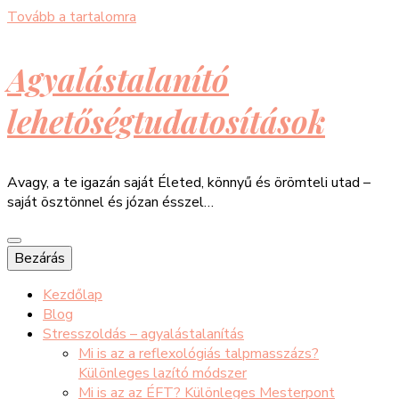
Tovább a tartalomra
Agyalástalanító
lehetőségtudatosítások
Avagy, a te igazán saját Életed, könnyű és örömteli utad –
saját ösztönnel és józan ésszel…
Bezárás
Kezdőlap
Blog
Stresszoldás – agyalástalanítás
Mi is az a reflexológiás talpmasszázs?
Különleges lazító módszer
Mi is az az ÉFT? Különleges Mesterpont