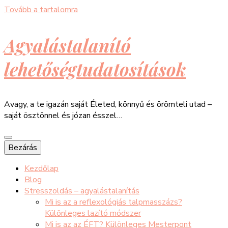
Tovább a tartalomra
Agyalástalanító
lehetőségtudatosítások
Avagy, a te igazán saját Életed, könnyű és örömteli utad –
saját ösztönnel és józan ésszel…
Bezárás
Kezdőlap
Blog
Stresszoldás – agyalástalanítás
Mi is az a reflexológiás talpmasszázs?
Különleges lazító módszer
Mi is az az ÉFT? Különleges Mesterpont