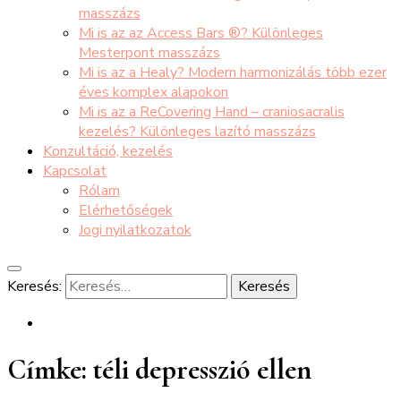
masszázs
Mi is az az Access Bars ®? Különleges
Mesterpont masszázs
Mi is az a Healy? Modern harmonizálás több ezer
éves komplex alapokon
Mi is az a ReCovering Hand – craniosacralis
kezelés? Különleges lazító masszázs
Konzultáció, kezelés
Kapcsolat
Rólam
Elérhetőségek
Jogi nyilatkozatok
Keresés:
Címke:
téli depresszió ellen