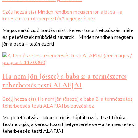
Szólj hozzá a(z)
Minden rendben mégsem jön a baba – a
keresztcsontot megnézték?
bejegyzéshez
Magas sarkú cipő hordás miatt keresztcsont elcsúszás, méh-
és petefészek működési zavarok… Minden rendben mégsem
jön a baba – talán ezért!
Ha nem jön (össze) a baba 2: a természetes
teherbeesés testi ALAPJAI
Szólj hozzá a(z)
Ha nem jön (össze) a baba 2: a természetes
teherbeesés testi ALAPJAI
bejegyzéshez
Megfelelő alvás – kikacsolódás, táplálkozás, tisztítókúra,
testmozgás, a keresztcsont helyreterelése – a természetes
teherbeesés testi ALAPJAI