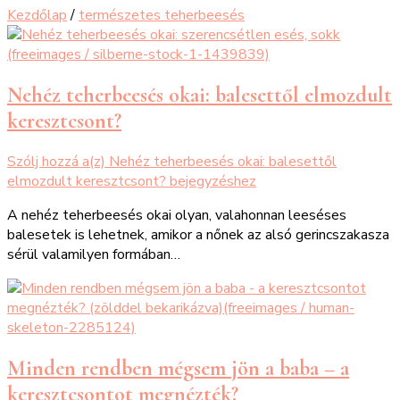
Kezdőlap
/
természetes teherbeesés
Nehéz teherbeesés okai: balesettől elmozdult
keresztcsont?
Szólj hozzá a(z)
Nehéz teherbeesés okai: balesettől
elmozdult keresztcsont?
bejegyzéshez
A nehéz teherbeesés okai olyan, valahonnan leeséses
balesetek is lehetnek, amikor a nőnek az alsó gerincszakasza
sérül valamilyen formában…
Minden rendben mégsem jön a baba – a
keresztcsontot megnézték?