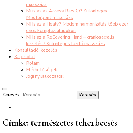
masszázs
Mi is az az Access Bars ®? Különleges
Mesterpont masszázs
Mi is az a Healy? Modern harmonizálás több ezer
éves komplex alapokon
Mi is az a ReCovering Hand – craniosacralis
kezelés? Különleges lazító masszázs
Konzultáció, kezelés
Kapcsolat
Rólam
Elérhetőségek
Jogi nyilatkozatok
Keresés:
Címke:
természetes teherbeesés