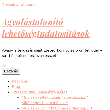
Tovább a tartalomra
Agyalástalanító
lehetőségtudatosítások
Avagy, a te igazán saját Életed, könnyű és örömteli utad –
saját ösztönnel és józan ésszel…
Bezárás
Kezdőlap
Blog
Stresszoldás – agyalástalanítás
Mi is az a reflexológiás talpmasszázs?
Különleges lazító módszer
Mi is az az ÉFT? Különleges Mesterpont