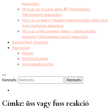
masszázs
Mi is az az Access Bars ®? Különleges
Mesterpont masszázs
Mi is az a Healy? Modern harmonizálás több ezer
éves komplex alapokon
Mi is az a ReCovering Hand – craniosacralis
kezelés? Különleges lazító masszázs
Konzultáció, kezelés
Kapcsolat
Rólam
Elérhetőségek
Jogi nyilatkozatok
Keresés:
Címke:
üss vagy fuss reakció