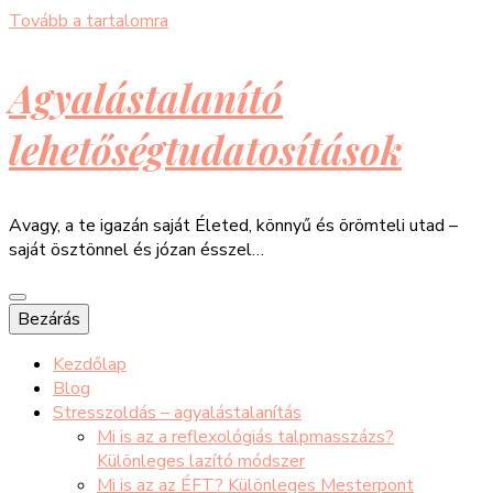
Tovább a tartalomra
Agyalástalanító
lehetőségtudatosítások
Avagy, a te igazán saját Életed, könnyű és örömteli utad –
saját ösztönnel és józan ésszel…
Bezárás
Kezdőlap
Blog
Stresszoldás – agyalástalanítás
Mi is az a reflexológiás talpmasszázs?
Különleges lazító módszer
Mi is az az ÉFT? Különleges Mesterpont