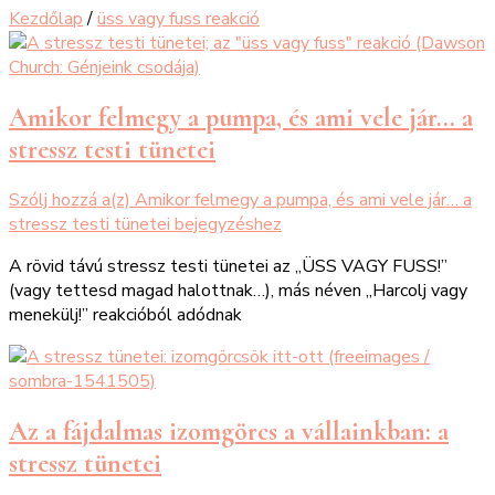
Kezdőlap
/
üss vagy fuss reakció
Amikor felmegy a pumpa, és ami vele jár… a
stressz testi tünetei
Szólj hozzá a(z)
Amikor felmegy a pumpa, és ami vele jár… a
stressz testi tünetei
bejegyzéshez
A rövid távú stressz testi tünetei az „ÜSS VAGY FUSS!”
(vagy tettesd magad halottnak…), más néven „Harcolj vagy
menekülj!” reakcióból adódnak
Az a fájdalmas izomgörcs a vállainkban: a
stressz tünetei