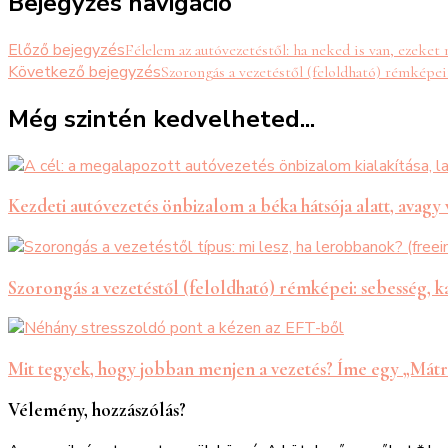
Bejegyzés navigáció
Előző bejegyzés
Félelem az autóvezetéstől: ha neked is van, ezeke
Következő bejegyzés
Szorongás a vezetéstől (feloldható) rémképe
Még szintén kedvelheted...
Kezdeti autóvezetés önbizalom a béka hátsója alatt, avagy
Szorongás a vezetéstől (feloldható) rémképei: sebesség, 
Mit tegyek, hogy jobban menjen a vezetés? Íme egy „Mát
Vélemény, hozzászólás?