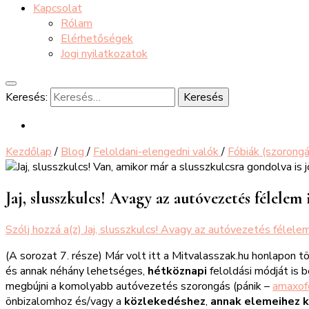
Kapcsolat
Rólam
Elérhetőségek
Jogi nyilatkozatok
Keresés:
Kezdőlap
/
Blog
/
Feloldani-elengedni valók
/
Fóbiák (szorong
Jaj, slusszkulcs! Avagy az autóvezetés félelem 
Szólj hozzá a(z)
Jaj, slusszkulcs! Avagy az autóvezetés félele
(A sorozat 7. része) Már volt itt a Mitvalasszak.hu honlapon 
és annak néhány lehetséges,
hétköznapi
feloldási módját is 
megbújni a komolyabb autóvezetés szorongás (pánik –
amaxof
önbizalomhoz és/vagy a
közlekedéshez
,
annak elemeihez 