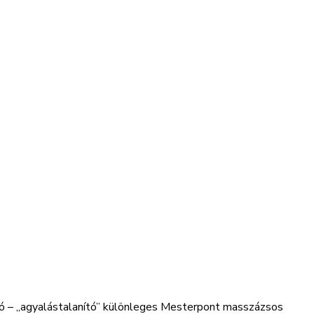
ldó – „agyalástalanító” különleges Mesterpont masszázsos