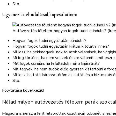
Stb.
Ugyanez az elindulással kapcsolatban:
Autóvezetés félelem: hogyan fogok tudni elindulni? (f
Hogyan fogok tudni egyáltalán elindulni?
Hogyan fogok tudni egyáltalán kiállni, kitolatni innen?
Mi lesz, ha nekimegyek, nekitolatok valaminek, ha végig
Mi fog történni, ha nem veszek észre valamit, amit észr
Mit fogok csinálni, ha lefulladok már a kijáratnál?
Mit tegyek, ha nem tudok elég gyorsan kistartolni a for
Mi lesz, ha totálkárosra töröm az autót, és a biztosítás 
Stb.
Folytatása következik!
Nálad milyen autóvezetés félelem parák szokta
Magadra ismersz a fent felsoroltak közül akár többnél is, é