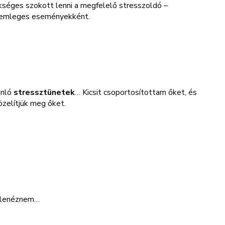
ükséges szokott lenni a megfelelő stresszoldó –
, semleges eseményekként.
onló
stressztünetek
… Kicsit csoportosítottam őket, és
özelítjük meg őket.
belenéznem…