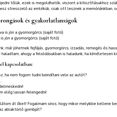
jedni tőlük, ezek is megoldhatók, viszont a kitisztításukhoz sz
em lesz stresszelő az emlékük, csak ott lesznek a memóriánkban
zorongások és gyakorlatlanságok
 is jön a gyomorgörcs (saját fotó)
k, már jöhetnek fejfájás, gyomorgörcs, izzadás, remegés és has
 haladtam, ahogy a feloldásukban is haladunk, ha kíméletesen k
vel kapcsolatban:
esz, ha nem fogom tudni beindítani vele az autót?
l…
delmeskedni!
m elég lassan felengedni!
 látom át őket! Fogalmam sincs, hogy mikor melyikbe kellene 
 az ablaktörlő gombját?