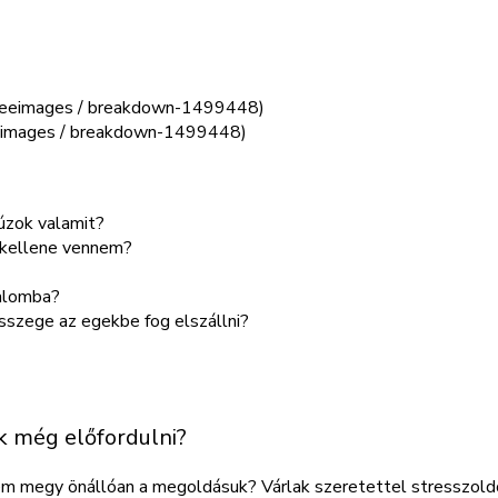
reeimages / breakdown-1499448)
húzok valamit?
e kellene vennem?
galomba?
összege az egekbe fog elszállni?
k még előfordulni?
s nem megy önállóan a megoldásuk? Várlak szeretettel stresszo