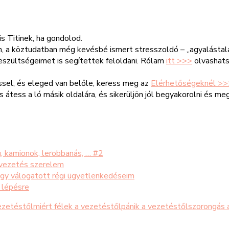
s Titinek, ha gondolod.
 a köztudatban még kevésbé ismert stresszoldó – „agyalástalan
szültségeimet is segítettek feloldani. Rólam
itt >>>
olvashats
sel, és eleged van belőle, keress meg az
Elérhetőségeknél >>
s átess a ló másik oldalára, és sikerüljön jól begyakorolni és m
, kamionok, lerobbanás, … #2
óvezetés szerelem
agy válogatott régi ügyetlenkedéseim
 lépésre
ezetéstől
miért félek a vezetéstől
pánik a vezetéstől
szorongás 