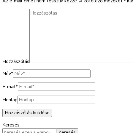
Az e-mail címet nem tesszük közzé.
A kötelező mezőket
*
kar
Hozzászólás
Név
*
E-mail
*
Honlap
Keresés
Keresés