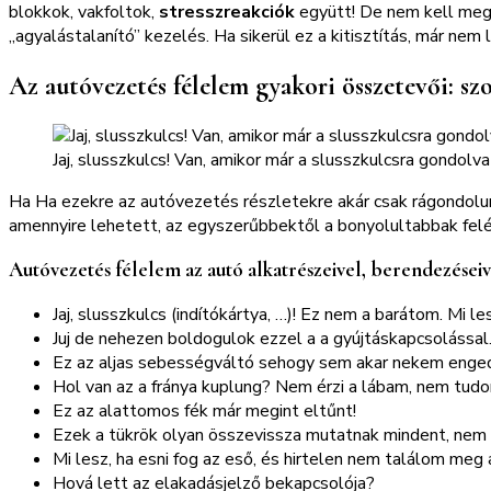
blokkok, vakfoltok,
stresszreakciók
együtt! De nem kell megi
„agyalástalanító” kezelés. Ha sikerül ez a kitisztítás, már n
Az autóvezetés félelem gyakori összetevői: s
Jaj, slusszkulcs! Van, amikor már a slusszkulcsra gondolva
Ha Ha ezekre az autóvezetés részletekre akár csak rágondolun
amennyire lehetett, az egyszerűbbektől a bonyolultabbak felé
Autóvezetés félelem az autó alkatrészeivel, berendezései
Jaj, slusszkulcs (indítókártya, …)! Ez nem a barátom. Mi l
Juj de nehezen boldogulok ezzel a a gyújtáskapcsolássa
Ez az aljas sebességváltó sehogy sem akar nekem enge
Hol van az a fránya kuplung? Nem érzi a lábam, nem tudo
Ez az alattomos fék már megint eltűnt!
Ezek a tükrök olyan összevissza mutatnak mindent, nem
Mi lesz, ha esni fog az eső, és hirtelen nem találom meg
Hová lett az elakadásjelző bekapcsolója?