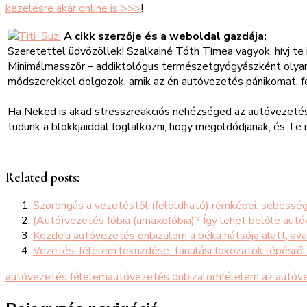
kezelésre akár online is >>>
!
A cikk szerzője és a weboldal gazdája:
Szeretettel üdvözöllek! Szalkainé Tóth Tímea vagyok, hívj te i
Minimálmasszőr – addiktológus természetgyógyászként olyan,
módszerekkel dolgozok, amik az én autóvezetés pánikomat, fe
Ha Neked is akad stresszreakciós nehézséged az autóvezetés
tudunk a blokkjaiddal foglalkozni, hogy megoldódjanak, és Te i
Related posts:
Szorongás a vezetéstől (feloldható) rémképei: sebesség
(Autó)vezetés fóbia (amaxofóbia)? Így lehet belőle aut
Kezdeti autóvezetés önbizalom a béka hátsója alatt, av
Vezetési félelem leküzdése: tanulási fokozatok lépésről
autóvezetés félelem
autóvezetés önbizalom
félelem az autóv