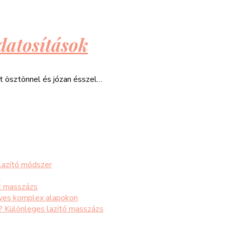
datosítások
át ösztönnel és józan ésszel…
 lazító módszer
s
t masszázs
éves komplex alapokon
s? Különleges lazító masszázs