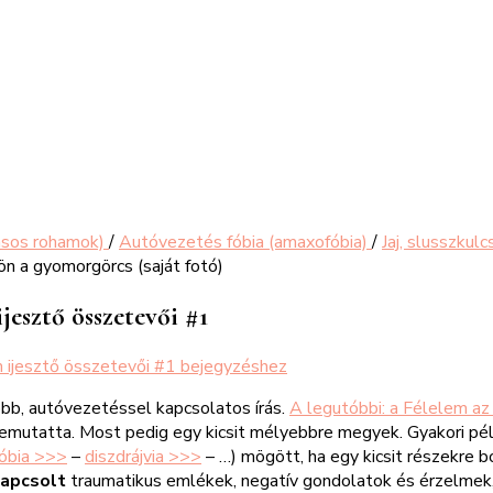
ásos rohamok)
/
Autóvezetés fóbia (amaxofóbia)
/
Jaj, slusszkul
ijesztő összetevői #1
m ijesztő összetevői #1
bejegyzéshez
több, autóvezetéssel kapcsolatos írás.
A legutóbbi: a Félelem a
bemutatta. Most pedig egy kicsit mélyebbre megyek. Gyakori péld
óbia >>>
–
diszdrájvia >>>
– …) mögött, ha egy kicsit részekre b
kapcsolt
traumatikus emlékek, negatív gondolatok és érzelmek,