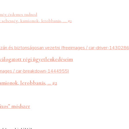
t még érdemes tudnod
i: sebesség, kamionok, lerobbanás, … #2
 válogatott régi ügyetlenkedéseim
kamionok, lerobbanás, … #2
rixos” módszer