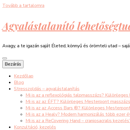
Tovább a tartalomra
Agyalástalanító lehetőségtu
Avagy, a te igazán saját Életed, könnyű és örömteli utad – saj
Bezárás
Kezdőlap
Blog
Stresszoldás – agyalástalanítás
Mi is az a reflexológiás talpmasszázs? Különleges
Mi is az az ÉFT? Különleges Mesterpont masszáz
Mi is az az Access Bars ®? Különleges Mesterpon
Mi is az a Healy? Modern harmonizálás több ezer 
Mi is az a ReCovering Hand – craniosacralis kezelé
Konzultáció, kezelés