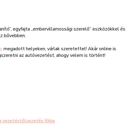
ító”, egyfajta „embervillamossági szerelő” eszközökkel és
z bővebben.
>
megadott helyeken, várlak szeretettel! Akár online is
egszeretni az autóvezetést, ahogy velem is történt!
a vezetéstől
vezetés fóbia