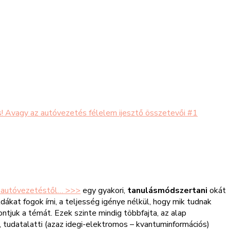
cs! Avagy az autóvezetés félelem ijesztő összetevői #1
z autóvezetéstől… >>>
egy gyakori,
tanulásmódszertani
okát
ákat fogok írni, a teljesség igénye nélkül, hogy mik tudnak
ontjuk a témát. Ezek szinte mindig többfajta, az alap
 tudatalatti (azaz idegi-elektromos – kvantuminformációs)