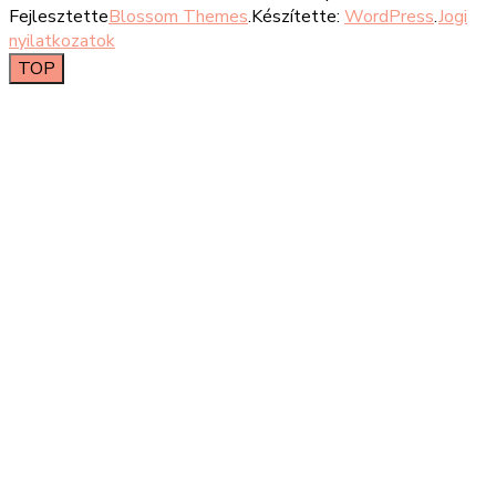
Fejlesztette
Blossom Themes
.Készítette:
WordPress
.
Jogi
nyilatkozatok
TOP