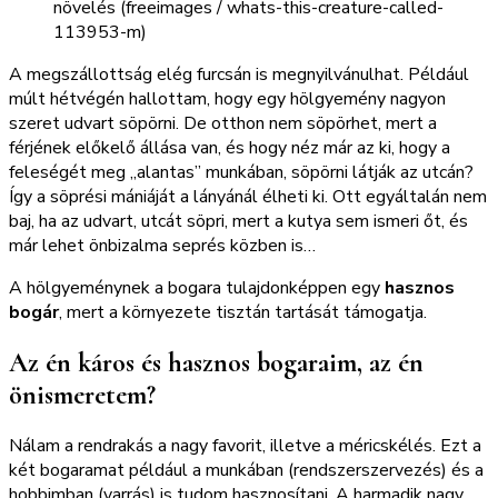
növelés (freeimages / whats-this-creature-called-
113953-m)
A megszállottság elég furcsán is megnyilvánulhat. Például
múlt hétvégén hallottam, hogy egy hölgyemény nagyon
szeret udvart söpörni. De otthon nem söpörhet, mert a
férjének előkelő állása van, és hogy néz már az ki, hogy a
feleségét meg „alantas” munkában, söpörni látják az utcán?
Így a söprési mániáját a lányánál élheti ki. Ott egyáltalán nem
baj, ha az udvart, utcát söpri, mert a kutya sem ismeri őt, és
már lehet önbizalma seprés közben is…
A hölgyeménynek a bogara tulajdonképpen egy
hasznos
bogár
, mert a környezete tisztán tartását támogatja.
Az én káros és hasznos bogaraim, az én
önismeretem?
Nálam a rendrakás a nagy favorit, illetve a méricskélés. Ezt a
két bogaramat például a munkában (rendszerszervezés) és a
hobbimban (varrás) is tudom hasznosítani. A harmadik nagy