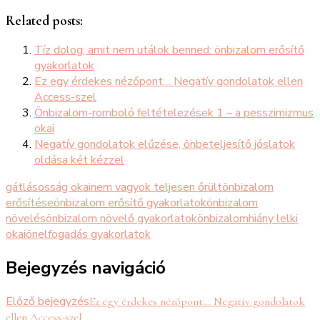
Related posts:
Tíz dolog, amit nem utálok benned: önbizalom erősítő
gyakorlatok
Ez egy érdekes nézőpont… Negatív gondolatok ellen
Access-szel
Önbizalom-romboló feltételezések 1 – a pesszimizmus
okai
Negatív gondolatok elűzése, önbeteljesítő jóslatok
oldása két kézzel
gátlásosság okai
nem vagyok teljesen őrült
önbizalom
erősítése
önbizalom erősítő gyakorlatok
önbizalom
növelés
önbizalom növelő gyakorlatok
önbizalomhiány lelki
okai
önelfogadás gyakorlatok
Bejegyzés navigáció
Előző bejegyzés
Ez egy érdekes nézőpont… Negatív gondolatok
ellen Access-szel