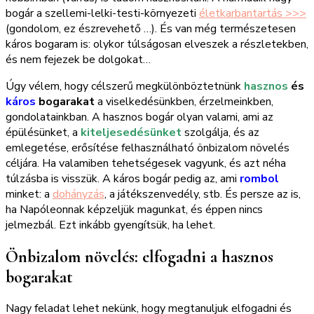
bogár a szellemi-lelki-testi-környezeti
életkarbantartás >>>
(gondolom, ez észrevehető …). És van még természetesen
káros bogaram is: olykor túlságosan elveszek a részletekben,
és nem fejezek be dolgokat…
Úgy vélem, hogy célszerű megkülönböztetnünk
hasznos
és
káros
bogarakat
a viselkedésünkben, érzelmeinkben,
gondolatainkban. A hasznos bogár olyan valami, ami az
épülésünket, a
kiteljesedésünket
szolgálja, és az
emlegetése, erősítése felhasználható önbizalom növelés
céljára. Ha valamiben tehetségesek vagyunk, és azt néha
túlzásba is visszük. A káros bogár pedig az, ami
rombol
minket: a
dohányzás
, a játékszenvedély, stb. És persze az is,
ha Napóleonnak képzeljük magunkat, és éppen nincs
jelmezbál. Ezt inkább gyengítsük, ha lehet.
Önbizalom növelés: elfogadni a hasznos
bogarakat
Nagy feladat lehet nekünk, hogy megtanuljuk elfogadni és