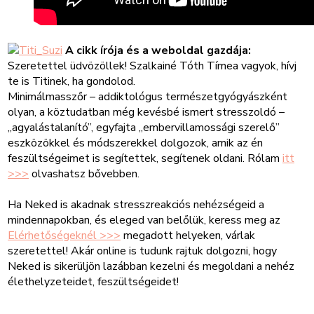
A cikk írója és a weboldal gazdája:
Szeretettel üdvözöllek! Szalkainé Tóth Tímea vagyok, hívj
te is Titinek, ha gondolod.
Minimálmasszőr – addiktológus természetgyógyászként
olyan, a köztudatban még kevésbé ismert stresszoldó –
„agyalástalanító”, egyfajta „embervillamossági szerelő”
eszközökkel és módszerekkel dolgozok, amik az én
feszültségeimet is segítettek, segítenek oldani. Rólam
itt
>>>
olvashatsz bővebben.
Ha Neked is akadnak stresszreakciós nehézségeid a
mindennapokban, és eleged van belőlük, keress meg az
Elérhetőségeknél >>>
megadott helyeken, várlak
szeretettel! Akár online is tudunk rajtuk dolgozni, hogy
Neked is sikerüljön lazábban kezelni és megoldani a nehéz
élethelyzeteidet, feszültségeidet!