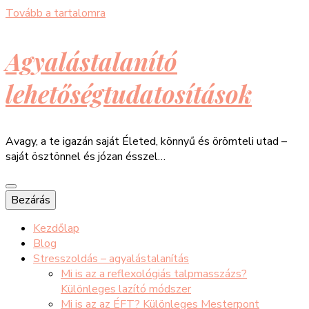
Tovább a tartalomra
Agyalástalanító
lehetőségtudatosítások
Avagy, a te igazán saját Életed, könnyű és örömteli utad –
saját ösztönnel és józan ésszel…
Bezárás
Kezdőlap
Blog
Stresszoldás – agyalástalanítás
Mi is az a reflexológiás talpmasszázs?
Különleges lazító módszer
Mi is az az ÉFT? Különleges Mesterpont