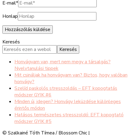
E-mail
*
Honlap
Keresés
Keresés
Honvágyam van, mert nem megy a társalgás?
Nyelvtanulási tippek
Mit csináljak ha honvágyam van? Biztos, hogy valóban
honvágy?
Szelíd paskolós stresszoldás – EFT kopogtatás
módszer GYIK #6
Minden új, idegen? Honvágy leküzdése különleges
érintős módon
Hatásos természetes stresszoldó: EFT kopogtató
módszer GYIK #5
© Szalkainé Tóth Tímea /
Blossom Chic |