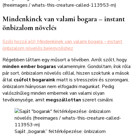
Mindenkinek van valami bogara – instant
önbizalom növelés
Szólj hozzá a(z)
Mindenkinek van valami bogara – instant
önbizalom növelés
bejegyzéshez
Régebben láttam egy műsort a tévében. Arról szólt, hogy
minden ember bogaras
valamennyire. Gondoltam, írok róla
pár sort, önbizalom növelés céllal, hiszen szoktunk a mások
által
csúfolt bogaraink
miatt is stresszelni és szorongani,
önbizalom hiányosan nem elfogadni magunkat. Pedig
valószínűleg minden embernek van valami olyan
tevékenysége, amit
megszállottan
szeret csinálni.
Saját „bogarak” feltérképezése: önbizalom