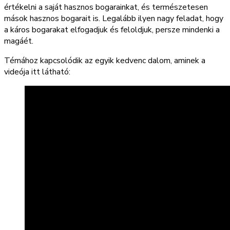
értékelni a saját hasznos bogarainkat, és természetesen
mások hasznos bogarait is. Legalább ilyen nagy feladat, hogy
a káros bogarakat elfogadjuk és feloldjuk, persze mindenki a
magáét.
Témához kapcsolódik az egyik kedvenc dalom, aminek a
videója itt látható: