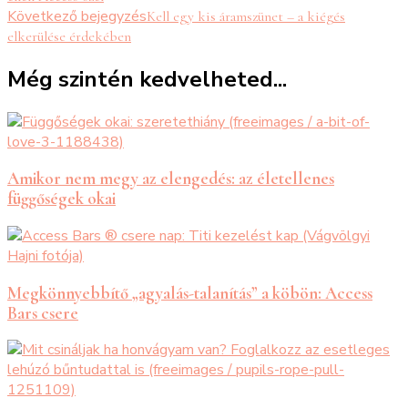
Következő bejegyzés
Kell egy kis áramszünet – a kiégés
elkerülése érdekében
Még szintén kedvelheted...
Amikor nem megy az elengedés: az életellenes
függőségek okai
Megkönnyebbítő „agyalás-talanítás” a köbön: Access
Bars csere