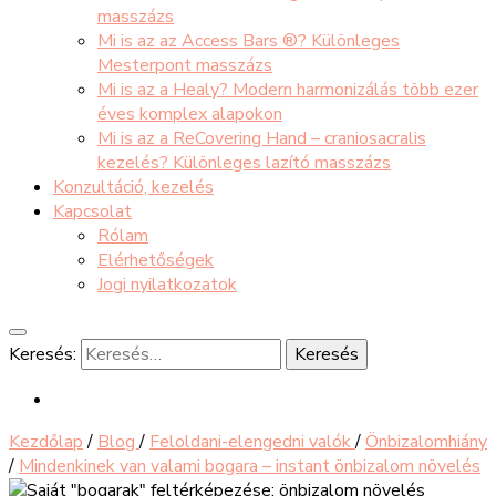
masszázs
Mi is az az Access Bars ®? Különleges
Mesterpont masszázs
Mi is az a Healy? Modern harmonizálás több ezer
éves komplex alapokon
Mi is az a ReCovering Hand – craniosacralis
kezelés? Különleges lazító masszázs
Konzultáció, kezelés
Kapcsolat
Rólam
Elérhetőségek
Jogi nyilatkozatok
Keresés:
Kezdőlap
/
Blog
/
Feloldani-elengedni valók
/
Önbizalomhiány
/
Mindenkinek van valami bogara – instant önbizalom növelés