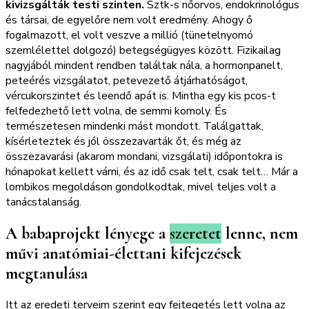
kivizsgálták testi szinten.
Sztk-s nőorvos, endokrinológus
és társai, de egyelőre nem volt eredmény. Ahogy ő
fogalmazott, el volt veszve a millió (tünetelnyomó
szemlélettel dolgozó) betegségügyes között. Fizikailag
nagyjából mindent rendben találtak nála, a hormonpanelt,
peteérés vizsgálatot, petevezető átjárhatóságot,
vércukorszintet és leendő apát is. Mintha egy kis pcos-t
felfedezhető lett volna, de semmi komoly. És
természetesen mindenki mást mondott. Találgattak,
kísérleteztek és jól összezavarták őt, és még az
összezavarási (akarom mondani, vizsgálati) időpontokra is
hónapokat kellett várni, és az idő csak telt, csak telt… Már a
lombikos megoldáson gondolkodtak, mivel teljes volt a
tanácstalanság.
A babaprojekt lényege a
szeretet
lenne, nem
művi anatómiai-élettani kifejezések
megtanulása
Itt az eredeti terveim szerint egy fejtegetés lett volna az