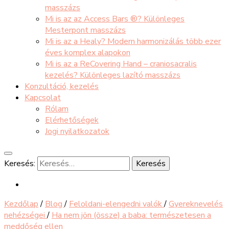
masszázs
Mi is az az Access Bars ®? Különleges
Mesterpont masszázs
Mi is az a Healy? Modern harmonizálás több ezer
éves komplex alapokon
Mi is az a ReCovering Hand – craniosacralis
kezelés? Különleges lazító masszázs
Konzultáció, kezelés
Kapcsolat
Rólam
Elérhetőségek
Jogi nyilatkozatok
Keresés:
Kezdőlap
/
Blog
/
Feloldani-elengedni valók
/
Gyereknevelés
nehézségei
/
Ha nem jön (össze) a baba: természetesen a
meddőség ellen