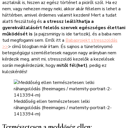
asztalnál is, hiszen az egész történet a piciről szól. Ha ez
nem, vagy nehezen megy neki, akkor akár félelem is lehet a
háttérben, amivel érdemes valamit kezdeni! Mert a tudat
alatti feszültség és
a stressz leállíthatja a
gyerekvállalásért felelős szervek egészséges élettani
működését is
(a pajzsmirigy is ide tartozik), és a baba nem
tud megfoganni sem. Erről itt a
Babaprojekt stresszoldás
>>
> című blogban már írtam. És sajnos a tünetelnyomó
betegségügyi szemléletesek nagyon nagy arányban nem
kérdezik meg, amit mi, stresszoldó kezelők a kezelések
során megkérdezünk, hogy
mitől fél(het)
, pedig ez
kulcskérdés!
Meddőség ellen természetesen: lelki
ráhangolódás (freeimages / maternity-portrait-2-
1413394-m)
Természetesen a meddőség ellen: