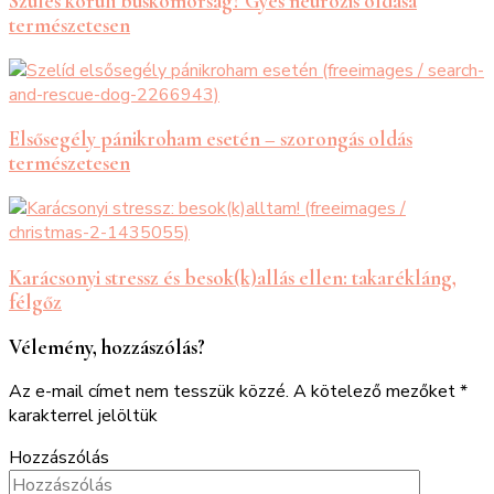
Szülés körüli búskomorság? Gyes neurózis oldása
természetesen
Elsősegély pánikroham esetén – szorongás oldás
természetesen
Karácsonyi stressz és besok(k)allás ellen: takarékláng,
félgőz
Vélemény, hozzászólás?
Az e-mail címet nem tesszük közzé.
A kötelező mezőket
*
karakterrel jelöltük
Hozzászólás