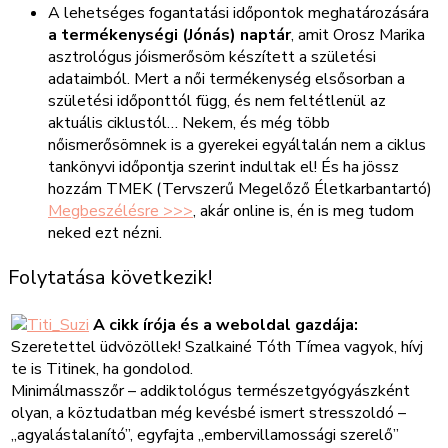
A lehetséges fogantatási időpontok meghatározására
a termékenységi (Jónás) naptár
, amit Orosz Marika
asztrológus jóismerősöm készített a születési
adataimból. Mert a női termékenység elsősorban a
születési időponttól függ, és nem feltétlenül az
aktuális ciklustól… Nekem, és még több
nőismerősömnek is a gyerekei egyáltalán nem a ciklus
tankönyvi időpontja szerint indultak el! És ha jössz
hozzám TMEK (Tervszerű Megelőző Életkarbantartó)
Megbeszélésre >>>
, akár online is, én is meg tudom
neked ezt nézni.
Folytatása következik!
A cikk írója és a weboldal gazdája:
Szeretettel üdvözöllek! Szalkainé Tóth Tímea vagyok, hívj
te is Titinek, ha gondolod.
Minimálmasszőr – addiktológus természetgyógyászként
olyan, a köztudatban még kevésbé ismert stresszoldó –
„agyalástalanító”, egyfajta „embervillamossági szerelő”