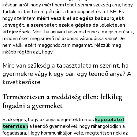
írásban arról, hogy miért nem lehet semmi szükség arra, hogy
tudjuk, mi fán terem például a hormonpanel és a TSH. És
hogy szerintem
miért veszik el az egész babaprojekt
lényegét, a szeretetet ezek a gépies és lélektelen
kifejezések.
Mert ha annyira hasznos lenne a megismerésük,
minden őket megismerő nő azonnal várandóssá válna! De
nem válik, ezért meggondoltam magamat. Nézzük meg
inkább rögtön azt, hogy:
Mire van szükség a tapasztalataim szerint, ha
gyermekre vágyik egy pár, egy leendő anya? A
következőkre:
Természetesen a meddőség ellen: lelkileg
fogadni a gyermeket
Szükséges, hogy az anya idegi-elektromos
kapcsolatot
teremtsen
a leendő gyermekével, hogy ráhangolódjon a
fogadására. Hogy kommunikáljon vele, megterítsen neki az