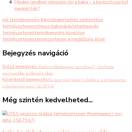
Minden rendben mégsem jön a baba – a keresztcsontot
megnézték?
női termékenység fokozása
peteérés serkentése
természetesen
stressz babavárás
teherbeesés
természetesen
termékenység növelése
természetesen
természetesen a meddőség ellen
Bejegyzés navigáció
Előző bejegyzés
„Embervillamossági szereléses”, életbarát
stresszoldás terhesség alatt
Következő bejegyzés
Ha nem jön (össze) a baba 2: a természetes
teherbeesés testi ALAPJAI
Még szintén kedvelheted...