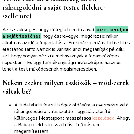
ráhangolódni a saját testre (lélekre-
szellemre)
Az is szükséges, hogy (főleg a leendő anya)
közel kerüljön
a saját testéhez
, hogy észrevegye, megérezze: mikor
alkalmas az idő a fogantatásra. Erre már speciális, holisztikus
élettanos tanfolyamok is vannak, ahol megtanítják például
azt, hogy hogyan néz ki a méhnyaknyák a fogamzóképes
napokban… És egy termékenységi mikroszkóp is hasznos
lehet a test működésének megismerésében.
Nekem ezekre milyen eszközök – módszerek
váltak be?
A tudatalatti feszültségek oldására, a gyermekre való
ráhangolódásra stresszoldó – agyalástalanító
különleges Mesterpont masszázsos
kezelések
.
Ahogy
a Babaprojekt stresszoldás című írásban
megemlítettem.