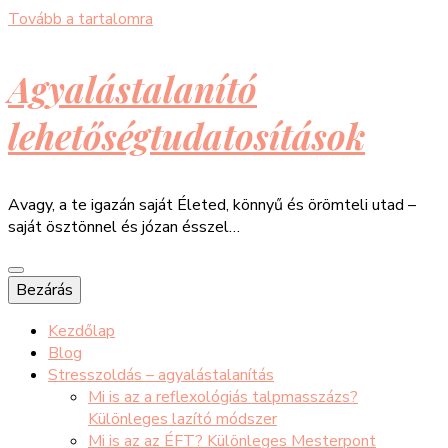
Tovább a tartalomra
Agyalástalanító
lehetőségtudatosítások
Avagy, a te igazán saját Életed, könnyű és örömteli utad –
saját ösztönnel és józan ésszel…
Bezárás
Kezdőlap
Blog
Stresszoldás – agyalástalanítás
Mi is az a reflexológiás talpmasszázs?
Különleges lazító módszer
Mi is az az ÉFT? Különleges Mesterpont