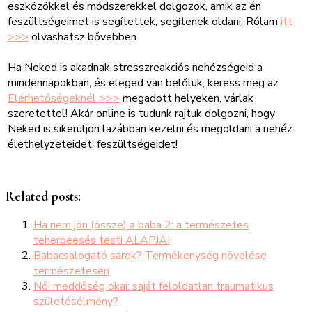
eszközökkel és módszerekkel dolgozok, amik az én
feszültségeimet is segítettek, segítenek oldani. Rólam
itt
>>>
olvashatsz bővebben.
Ha Neked is akadnak stresszreakciós nehézségeid a
mindennapokban, és eleged van belőlük, keress meg az
Elérhetőségeknél >>>
megadott helyeken, várlak
szeretettel! Akár online is tudunk rajtuk dolgozni, hogy
Neked is sikerüljön lazábban kezelni és megoldani a nehéz
élethelyzeteidet, feszültségeidet!
Related posts:
Ha nem jön (össze) a baba 2: a természetes
teherbeesés testi ALAPJAI
Babacsalogató sarok? Termékenység növelése
természetesen
Női meddőség okai: saját feloldatlan traumatikus
születésélmény?