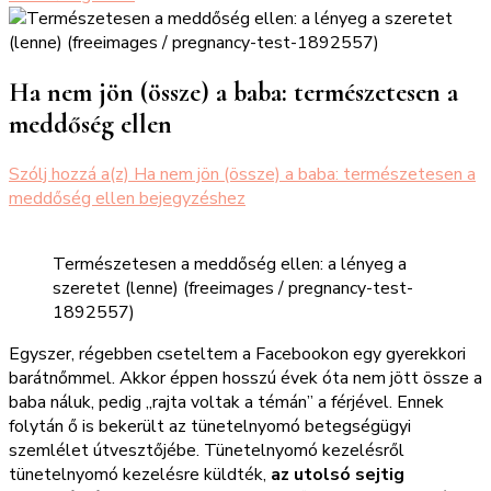
Ha nem jön (össze) a baba: természetesen a
meddőség ellen
Szólj hozzá a(z)
Ha nem jön (össze) a baba: természetesen a
meddőség ellen
bejegyzéshez
Természetesen a meddőség ellen: a lényeg a
szeretet (lenne) (freeimages / pregnancy-test-
1892557)
Egyszer, régebben cseteltem a Facebookon egy gyerekkori
barátnőmmel. Akkor éppen hosszú évek óta nem jött össze a
baba náluk, pedig „rajta voltak a témán” a férjével. Ennek
folytán ő is bekerült az tünetelnyomó betegségügyi
szemlélet útvesztőjébe. Tünetelnyomó kezelésről
tünetelnyomó kezelésre küldték,
az utolsó sejtig