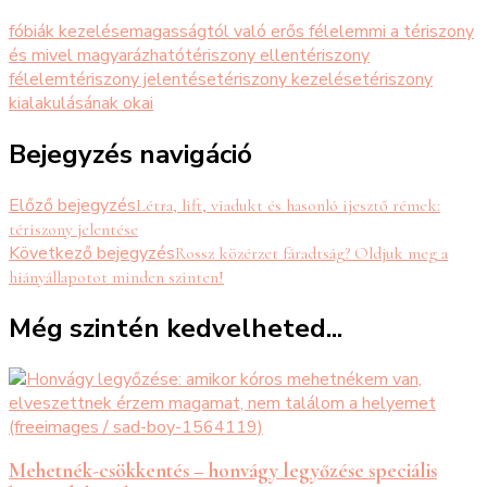
fóbiák kezelése
magasságtól való erős félelem
mi a tériszony
és mivel magyarázható
tériszony ellen
tériszony
félelem
tériszony jelentése
tériszony kezelése
tériszony
kialakulásának okai
Bejegyzés navigáció
Előző bejegyzés
Létra, lift, viadukt és hasonló ijesztő rémek:
tériszony jelentése
Következő bejegyzés
Rossz közérzet fáradtság? Oldjuk meg a
hiányállapotot minden szinten!
Még szintén kedvelheted...
Mehetnék-csökkentés – honvágy legyőzése speciális