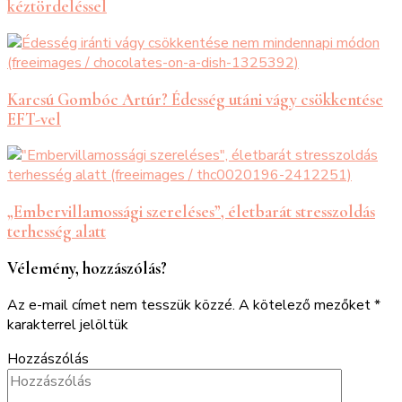
kéztördeléssel
Karcsú Gombóc Artúr? Édesség utáni vágy csökkentése
EFT-vel
„Embervillamossági szereléses”, életbarát stresszoldás
terhesség alatt
Vélemény, hozzászólás?
Az e-mail címet nem tesszük közzé.
A kötelező mezőket
*
karakterrel jelöltük
Hozzászólás