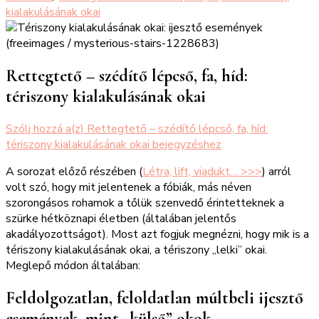
kialakulásának okai
Rettegtető – szédítő lépcső, fa, híd:
tériszony kialakulásának okai
Szólj hozzá a(z)
Rettegtető – szédítő lépcső, fa, híd:
tériszony kialakulásának okai
bejegyzéshez
A sorozat előző részében (
Létra, lift, viadukt… >>>
) arról
volt szó, hogy mit jelentenek a fóbiák, más néven
szorongásos rohamok a tőlük szenvedő érintetteknek a
szürke hétköznapi életben (általában jelentős
akadályozottságot). Most azt fogjuk megnézni, hogy mik is a
tériszony kialakulásának okai, a tériszony „lelki” okai.
Meglepő módon általában:
Feldolgozatlan, feloldatlan múltbeli ijesztő
események, mint „külső” okok…