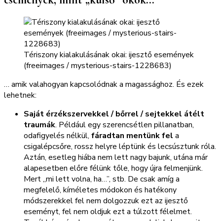
Tériszony kialakulásának okai: ijesztő események
(freeimages / mysterious-stairs-1228683)
… amik valahogyan kapcsolódnak a magassághoz. És ezek
lehetnek:
Saját érzékszervekkel / bőrrel / sejtekkel átélt
traumák
. Például egy szerencsétlen pillanatban,
odafigyelés nélkül,
fáradtan mentünk fel
a
csigalépcsőre, rossz helyre léptünk és lecsúsztunk róla.
Aztán, esetleg hiába nem lett nagy bajunk, utána már
alapesetben előre félünk tőle, hogy újra felmenjünk.
Mert „mi lett volna, ha…”, stb. De csak amíg a
megfelelő, kíméletes módokon és hatékony
módszerekkel fel nem dolgozzuk ezt az ijesztő
eseményt, fel nem oldjuk ezt a túlzott félelmet.