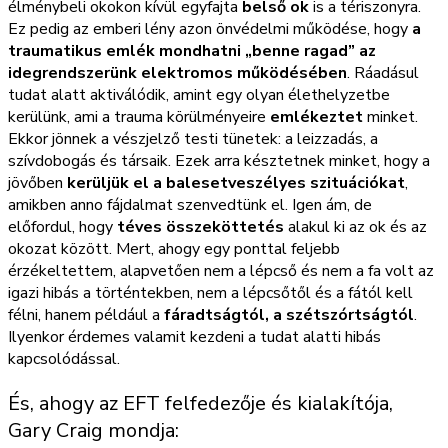
élménybeli okokon kívül egyfajta
belső ok
is a tériszonyra.
Ez pedig az emberi lény azon önvédelmi működése, hogy
a
traumatikus emlék mondhatni „benne ragad” az
idegrendszerünk elektromos működésében
. Ráadásul
tudat alatt aktiválódik, amint egy olyan élethelyzetbe
kerülünk, ami a trauma körülményeire
emlékeztet
minket.
Ekkor jönnek a vészjelző testi tünetek: a leizzadás, a
szívdobogás és társaik. Ezek arra késztetnek minket, hogy a
jövőben
kerüljük el a balesetveszélyes szituációkat
,
amikben anno fájdalmat szenvedtünk el. Igen ám, de
előfordul, hogy
téves összeköttetés
alakul ki az ok és az
okozat között. Mert, ahogy egy ponttal feljebb
érzékeltettem, alapvetően nem a lépcső és nem a fa volt az
igazi hibás a történtekben, nem a lépcsőtől és a fától kell
félni, hanem például a
fáradtságtól, a szétszórtságtól
.
Ilyenkor érdemes valamit kezdeni a tudat alatti hibás
kapcsolódással.
És, ahogy az EFT felfedezője és kialakítója,
Gary Craig mondja: