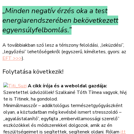
„Minden negatív érzés oka a test
energiarendszerében bekövetkezett
egyensúlyfelbomlás.”
A továbbiakban szó lesz a tériszony feloldási, „leküzdési”,
„legyőzési” lehetőségekről (egyszerű, kíméletes, gyors: az
EFT >>>
).
Folytatása következik!
A cikk írója és a weboldal gazdája:
Szeretettel üdvözöllek! Szalkainé Tóth Tímea vagyok, hívj
te is Titinek, ha gondolod.
Minimálmasszőr – addiktológus természetgyógyászként
olyan, a köztudatban még kevésbé ismert stresszoldó –
„agyalástalanító”, egyfajta „embervillamossági szerelő”
eszközökkel és módszerekkel dolgozok, amik az én
feszültségeimet is segítettek, segítenek oldani. Rólam
itt