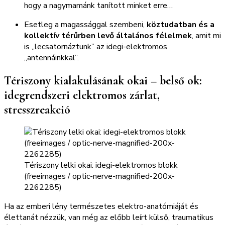
hogy a nagymamánk tanított minket erre…
Esetleg a magassággal szembeni,
köztudatban és a
kollektív térűrben levő általános félelmek
, amit mi
is „lecsatornáztunk” az idegi-elektromos
„antennáinkkal”.
Tériszony kialakulásának okai – belső ok:
idegrendszeri elektromos zárlat,
stresszreakció
Tériszony lelki okai: idegi-elektromos blokk
(freeimages / optic-nerve-magnified-200x-
2262285)
Ha az emberi lény természetes elektro-anatómiáját és
élettanát nézzük, van még az előbb leírt külső, traumatikus