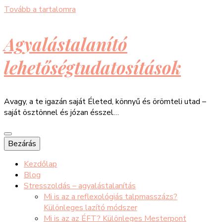
Tovább a tartalomra
Agyalástalanító
lehetőségtudatosítások
Avagy, a te igazán saját Életed, könnyű és örömteli utad –
saját ösztönnel és józan ésszel…
Bezárás
Kezdőlap
Blog
Stresszoldás – agyalástalanítás
Mi is az a reflexológiás talpmasszázs?
Különleges lazító módszer
Mi is az az ÉFT? Különleges Mesterpont