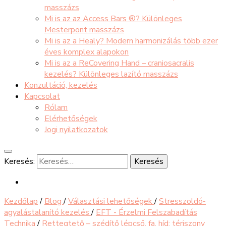
masszázs
Mi is az az Access Bars ®? Különleges
Mesterpont masszázs
Mi is az a Healy? Modern harmonizálás több ezer
éves komplex alapokon
Mi is az a ReCovering Hand – craniosacralis
kezelés? Különleges lazító masszázs
Konzultáció, kezelés
Kapcsolat
Rólam
Elérhetőségek
Jogi nyilatkozatok
Keresés:
Kezdőlap
/
Blog
/
Választási lehetőségek
/
Stresszoldó-
agyalástalanító kezelés
/
EFT - Érzelmi Felszabadítás
Technika
/
Rettegtető – szédítő lépcső, fa, híd: tériszony