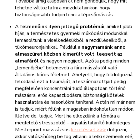
Továbbá amíg alaposan át nem gondoljuk, hogy mit
lehetne változtatni a mozdulatainkon, hogy
biztonságosabb tudjon lenni a lépcsőmászás…
A
felmenőink ilyen jellegű problémái
, amiket jobb
híján, a természetes gyermeki működési módunkkal
lemásoltunk a viselkedésükből, a rezdüléseikből, a
tükörneuronjainkkal. Például a
nagymamánk anno
almaszüret közben kimerült volt, leesett az
almafáról
és nagyon megijedt. Azóta pedig minden
„lemenőjébe” beleneveli a fára mászástól való
általános kóros félelmet. Ahelyett, hogy feldolgozná,
feloldaná ezt a traumáját, a leszármazottjait pedig
megfelelően koncentrálni tudó állapotban történő
mászásra, erős kapaszkodásra, biztonsági kötelek
használatára és hasonlókra tanítaná. Aztán mi már nem
is tudjuk, miért félünk a magasban indokolatlan módon.
Illetve de, tudjuk. Mert ha elkezdünk a témára a
megfelelő stresszoldó – agyalástalanító különleges
Mesterpont masszázsos
kezeléssel >>>
dolgozni,
akkor valószínűleg be fog villanni a lelki szemeink elé,