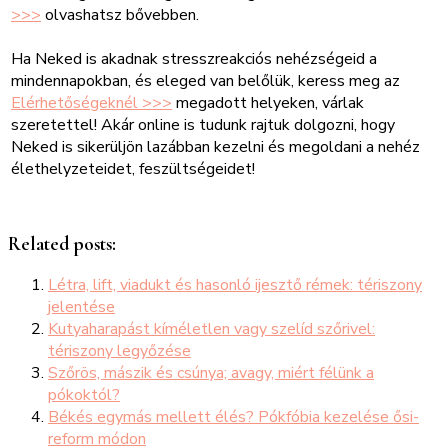
>>>
olvashatsz bővebben.
Ha Neked is akadnak stresszreakciós nehézségeid a
mindennapokban, és eleged van belőlük, keress meg az
Elérhetőségeknél >>>
megadott helyeken, várlak
szeretettel! Akár online is tudunk rajtuk dolgozni, hogy
Neked is sikerüljön lazábban kezelni és megoldani a nehéz
élethelyzeteidet, feszültségeidet!
Related posts:
Létra, lift, viadukt és hasonló ijesztő rémek: tériszony
jelentése
Kutyaharapást kíméletlen vagy szelíd szőrivel:
tériszony legyőzése
Szőrös, mászik és csúnya; avagy, miért félünk a
pókoktól?
Békés egymás mellett élés? Pókfóbia kezelése ősi-
reform módon