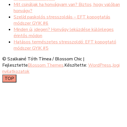
Mit csináljak ha honvágyam van? Biztos, hogy valóban
honvágy?
Szelíd paskolós stresszoldás – EFT kopogtatás
módszer GYIK #6
Minden új, idegen? Honvágy leküzdése különleges
érintős módon
Hatásos természetes stresszoldó: EFT kopogtató
módszer GYIK #5
© Szalkainé Tóth Tímea /
Blossom Chic |
Fejlesztette
Blossom Themes
.Készítette:
WordPress
.
Jogi
nyilatkozatok
TOP