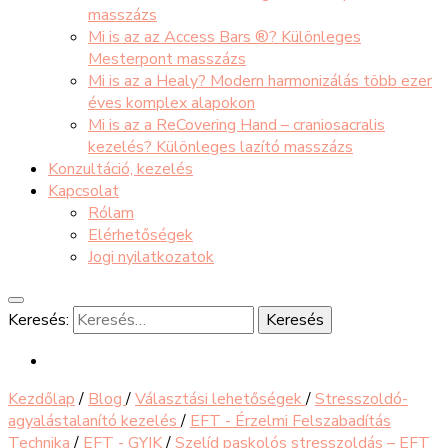
masszázs
Mi is az az Access Bars ®? Különleges
Mesterpont masszázs
Mi is az a Healy? Modern harmonizálás több ezer
éves komplex alapokon
Mi is az a ReCovering Hand – craniosacralis
kezelés? Különleges lazító masszázs
Konzultáció, kezelés
Kapcsolat
Rólam
Elérhetőségek
Jogi nyilatkozatok
Keresés:
Kezdőlap
/
Blog
/
Választási lehetőségek
/
Stresszoldó-
agyalástalanító kezelés
/
EFT - Érzelmi Felszabadítás
Technika
/
EFT - GYIK
/
Szelíd paskolós stresszoldás – EFT