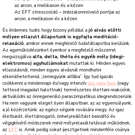
Az EFT stresszoldó – önbizalomnövelő pontjai az
arcon, a mellkason és a kézen
És érdemes tudni, hogy bizony például a
jó alvás előtti
mélyen ellazult állapotunk is egyfajta meditáció-
relaxáció
, amikor ennek megfelelő tudatállapotba kerülünk.
Az agyműködésünket ilyenkor a megfelelő műszerrel
megvizsgálva
alfa, delta, théta és egyéb mély (idegi-
elektromos) agyhullámokat
mutattak ki. Minden egyes
ellazulásnál, minden egyes alvásnál mondhatni
elkerülhetetlenül „lemegyünk alfába”. Így tud igazán
csökkenni a mindennapi és/vagy intenzív
üss vagy fuss
(vagy
tettesd magadat halottnak) természetes élettani reakciónk,
aktiválódni az önregeneráló paraszimpatikus idegrendszerünk.
Ha nem vagyunk eleget ilyen állapotban, az az egyensúlyunk,
a jó közérzetünk, az egész-ségünk rovására megy. Az igaz
életbarát, élettámogató, önhelyreállítást beindító és
végigkísérő módszerek mind mélyrelaxáltatással működnek,
az
EFT
is. Amik pedig sokat ijesztgetnek mindenféle csúnya