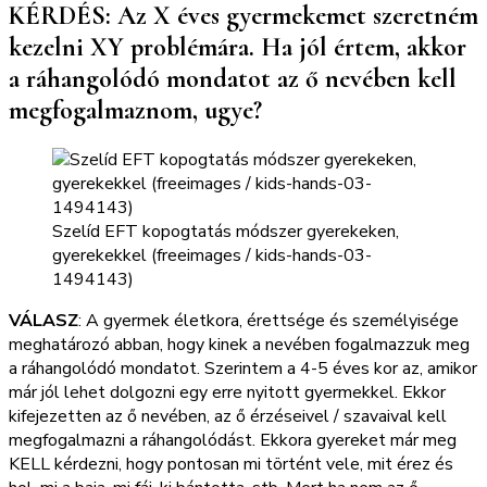
KÉRDÉS: Az X éves gyermekemet szeretném
kezelni XY problémára. Ha jól értem, akkor
a ráhangolódó mondatot az ő nevében kell
megfogalmaznom, ugye?
Szelíd EFT kopogtatás módszer gyerekeken,
gyerekekkel (freeimages / kids-hands-03-
1494143)
VÁLASZ
: A gyermek életkora, érettsége és személyisége
meghatározó abban, hogy kinek a nevében fogalmazzuk meg
a ráhangolódó mondatot. Szerintem a 4-5 éves kor az, amikor
már jól lehet dolgozni egy erre nyitott gyermekkel. Ekkor
kifejezetten az ő nevében, az ő érzéseivel / szavaival kell
megfogalmazni a ráhangolódást. Ekkora gyereket már meg
KELL kérdezni, hogy pontosan mi történt vele, mit érez és