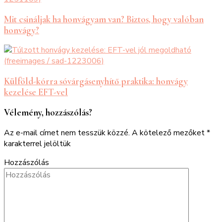
Mit csináljak ha honvágyam van? Biztos, hogy valóban
honvágy?
Külföld-kórra sóvárgásenyhítő praktika: honvágy
kezelése EFT-vel
Vélemény, hozzászólás?
Az e-mail címet nem tesszük közzé.
A kötelező mezőket
*
karakterrel jelöltük
Hozzászólás