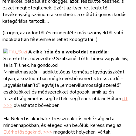
rémekkel, például az ördöggel, azok feszültté tesznek, s
ezzel megbetegítenek. Ezért az ilyen rettegtető
tevékenység számomra körülbelül a csőlátó gonoszkodás
kategóriába tartozik…
(Ja igen, az ördögtől és mindenféle más szörnyektől való
indokolatlan félelemre is lehet kopogtatni…)
A cikk írója és a weboldal gazdája:
Szeretettel üdvözöllek! Szalkainé Tóth Tímea vagyok, hívj
te is Titinek, ha gondolod.
Minimálmasszőr – addiktológus természetgyógyászként
olyan, a köztudatban még kevésbé ismert stresszoldó –
„agyalástalanító”, egyfajta „embervillamossági szerelő”
eszközökkel és módszerekkel dolgozok, amik az én
feszültségeimet is segítettek, segítenek oldani. Rólam
itt
>>>
olvashatsz bővebben.
Ha Neked is akadnak stresszreakciós nehézségeid a
mindennapokban, és eleged van belőlük, keress meg az
Elérhetőségeknél >>>
megadott helyeken, várlak