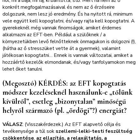
hol, mi a baja, mi fáj, ki bántotta, stb. Mert ha nem az ő
konkrét megfogalmazásaival és nem az ő érzéseire
dolgozunk, nem lesz jó eredmény. És ha nyitott rá, minimum
vele együtt kell kopogtatni, és/vagy rajta kell kopogtatni. A
gyerekeknél még vannak finomságok, amiket érdemes
alkalmazni az EFT-ben. Például a szülőknek / a
környezetükben levő felnőtteknek önmagukon is dolgozni (!),
(hátha az ő stresszüket vette át a gyermek), valamint
játékosan kopogtatni… Ennek is vannak változatai, amiket a
hozzáértő kezelők elmondanak, és/vagy tanfolyamokon meg
lehet őket tanulni.
(Megosztó) KÉRDÉS: az EFT kopogtatás
módszer kezeléseknél használunk-e „tőlünk
kívülről”, esetleg „bizonytalan” minőségű
helyről származó (pl. „ördögi”?) energiát?
VÁLASZ
: (Visszakérdezek.) Az EFT alapvető célja és
tevékenysége a túl sok
szellemi-lelki-testi feszültség
csökkentése
,
az ellazítás, a relaxáltatás, a