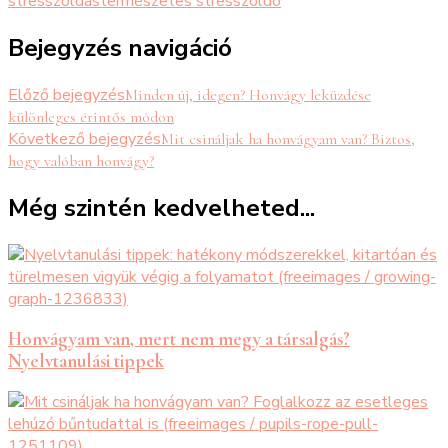
stresszoldás
természetes stresszoldó
Bejegyzés navigáció
Előző bejegyzés
Minden új, idegen? Honvágy leküzdése
különleges érintős módon
Következő bejegyzés
Mit csináljak ha honvágyam van? Biztos,
hogy valóban honvágy?
Még szintén kedvelheted...
Honvágyam van, mert nem megy a társalgás?
Nyelvtanulási tippek