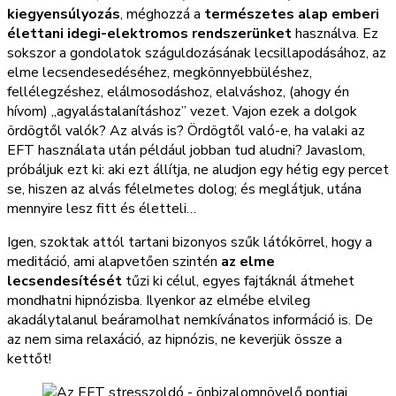
kiegyensúlyozás
, méghozzá a
természetes alap emberi
élettani idegi-elektromos rendszerünket
használva. Ez
sokszor a gondolatok száguldozásának lecsillapodásához, az
elme lecsendesedéséhez, megkönnyebbüléshez,
fellélegzéshez, elálmosodáshoz, elalváshoz, (ahogy én
hívom) „agyalástalanításhoz” vezet. Vajon ezek a dolgok
ördögtől valók? Az alvás is? Ördögtől való-e, ha valaki az
EFT használata után például jobban tud aludni? Javaslom,
próbáljuk ezt ki: aki ezt állítja, ne aludjon egy hétig egy percet
se, hiszen az alvás félelmetes dolog; és meglátjuk, utána
mennyire lesz fitt és életteli…
Igen, szoktak attól tartani bizonyos szűk látókörrel, hogy a
meditáció, ami alapvetően szintén
az elme
lecsendesítését
tűzi ki célul, egyes fajtáknál átmehet
mondhatni hipnózisba. Ilyenkor az elmébe elvileg
akadálytalanul beáramolhat nemkívánatos információ is. De
az nem sima relaxáció, az hipnózis, ne keverjük össze a
kettőt!