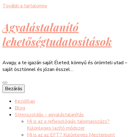
Tovább a tartalomra
Agyalástalanító
lehetőségtudatosítások
Avagy, a te igazán saját Életed, könnyű és örömteli utad –
saját ösztönnel és józan ésszel…
Bezárás
Kezdőlap
Blog
Stresszoldás – agyalástalanítás
Mi is az a reflexológiás talpmasszázs?
Különleges lazító módszer
Mi is az az ÉFT? Különleges Mesterpont