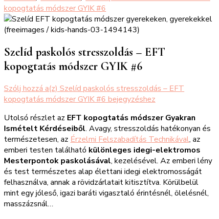
kopogtatás módszer GYIK #6
Szelíd paskolós stresszoldás – EFT
kopogtatás módszer GYIK #6
Szólj hozzá a(z)
Szelíd paskolós stresszoldás – EFT
kopogtatás módszer GYIK #6
bejegyzéshez
Utolsó részlet az
EFT kopogtatás módszer Gyakran
Ismételt Kérdéseiből
. Avagy, stresszoldás hatékonyan és
természetesen, az
Érzelmi Felszabadítás Technikával
, az
emberi testen található
különleges idegi-elektromos
Mesterpontok paskolásával
, kezelésével. Az emberi lény
és test természetes alap élettani idegi elektromosságát
felhasználva, annak a rövidzárlatait kitisztítva. Körülbelül
mint egy jóleső, igazi baráti vigasztaló érintésnél, ölelésnél,
masszázsnál…