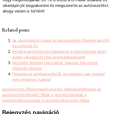
sikerüljön jól begyakorolni és megszeretni az autóvezetést,
ahogy velem is történt!
Related posts:
Jaj, slusszkulcs! Avagy az autóvezetés félelem ijesztő
összetevői #1
Kezdeti autóvezetés önbizalom a béka hátsója alatt,
avagy válogatott régi ügyetlenkedéseim
Vezetési félelem leküzdése: tanulási fokozatok
lépésről lépésre
Félelem az autóvezetéstől: ha neked is van, ezeket
még érdemes tudnod
autóvezetés félelem
autóvezetés önbizalom
félelem az
autóvezetéstől
miért félek a vezetéstől
pánik a
vezetéstől
szorongás a vezetéstől
vezetés fóbia
Bejegyzés navigáció