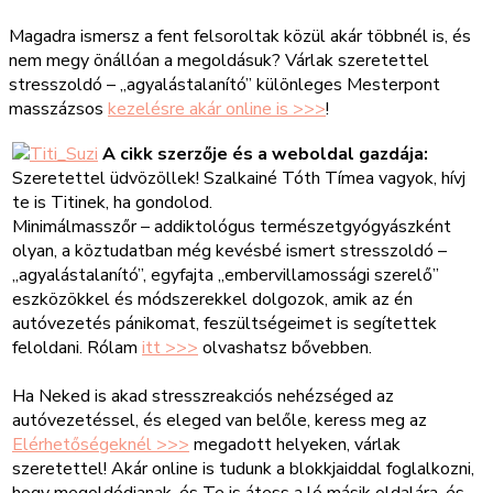
Magadra ismersz a fent felsoroltak közül akár többnél is, és
nem megy önállóan a megoldásuk? Várlak szeretettel
stresszoldó – „agyalástalanító” különleges Mesterpont
masszázsos
kezelésre akár online is >>>
!
A cikk szerzője és a weboldal gazdája:
Szeretettel üdvözöllek! Szalkainé Tóth Tímea vagyok, hívj
te is Titinek, ha gondolod.
Minimálmasszőr – addiktológus természetgyógyászként
olyan, a köztudatban még kevésbé ismert stresszoldó –
„agyalástalanító”, egyfajta „embervillamossági szerelő”
eszközökkel és módszerekkel dolgozok, amik az én
autóvezetés pánikomat, feszültségeimet is segítettek
feloldani. Rólam
itt >>>
olvashatsz bővebben.
Ha Neked is akad stresszreakciós nehézséged az
autóvezetéssel, és eleged van belőle, keress meg az
Elérhetőségeknél >>>
megadott helyeken, várlak
szeretettel! Akár online is tudunk a blokkjaiddal foglalkozni,
hogy megoldódjanak, és Te is átess a ló másik oldalára, és