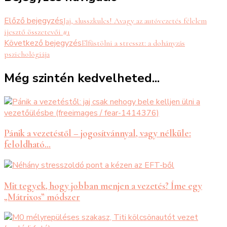
Előző bejegyzés
Jaj, slusszkulcs! Avagy az autóvezetés félelem
ijesztő összetevői #1
Következő bejegyzés
Elfüstölni a stresszt: a dohányzás
pszichológiája
Még szintén kedvelheted...
Pánik a vezetéstől – jogosítvánnyal, vagy nélküle:
feloldható…
Mit tegyek, hogy jobban menjen a vezetés? Íme egy
„Mátrixos” módszer