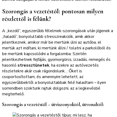
Szorongás a vezetéstől: pontosan milyen
részlettől is félünk?
A „kezdő”, egyszerűbb félelmek-szorongások után jöjjenek a
„haladó”, bonyolultabb stresszreakciók, amik akkor
jelentkeznek, amikor már be mertünk ülni az autóba, el
mertük azt indítani, ki mertünk állni / tolatni a parkolóból és
be mertünk kapcsolódni a forgalomba. Szintén
jelentkezhetnek fejfájás, gyomorgörcs, izzadás, remegés és
hasonló
stressztünetek
, ha ezekre az autóvezetés
részletekre akár csak rágondolunk… Őket is
csoportosítottam, és amennyire lehetett, az
egyszerűbbektől a bonyolultabbak felé haladtam – ilyen
sorrendben szoktunk rajtuk dolgozni, az a legkevésbé
megterhelő.
Szorongás a vezetéstől – útviszonyoktól, útvonaltól: