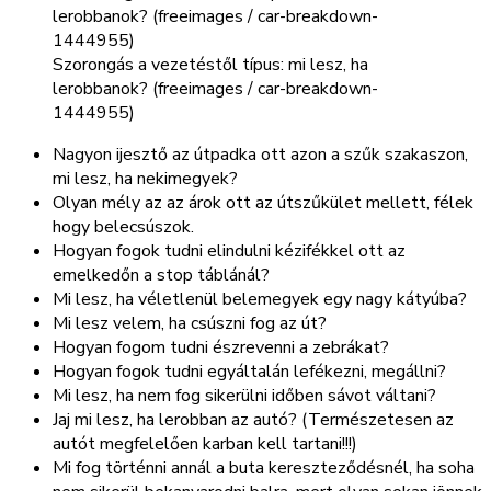
Szorongás a vezetéstől típus: mi lesz, ha
lerobbanok? (freeimages / car-breakdown-
1444955)
Nagyon ijesztő az útpadka ott azon a szűk szakaszon,
mi lesz, ha nekimegyek?
Olyan mély az az árok ott az útszűkület mellett, félek
hogy belecsúszok.
Hogyan fogok tudni elindulni kézifékkel ott az
emelkedőn a stop táblánál?
Mi lesz, ha véletlenül belemegyek egy nagy kátyúba?
Mi lesz velem, ha csúszni fog az út?
Hogyan fogom tudni észrevenni a zebrákat?
Hogyan fogok tudni egyáltalán lefékezni, megállni?
Mi lesz, ha nem fog sikerülni időben sávot váltani?
Jaj mi lesz, ha lerobban az autó? (Természetesen az
autót megfelelően karban kell tartani!!!)
Mi fog történni annál a buta kereszteződésnél, ha soha