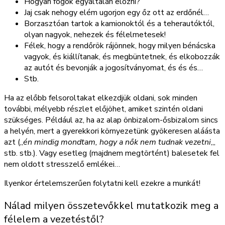
Hogyan fogok egyáltalán előzni?
Jaj csak nehogy elém ugorjon egy őz ott az erdőnél…
Borzasztóan tartok a kamionoktól és a teherautóktól,
olyan nagyok, nehezek és félelmetesek!
Félek, hogy a rendőrök rájönnek, hogy milyen bénácska
vagyok, és kiállítanak, és megbüntetnek, és elkobozzák
az autót és bevonják a jogosítványomat, és és és…
Stb.
Ha az előbb felsoroltakat elkezdjük oldani, sok minden
további, mélyebb részlet előjöhet, amiket szintén oldani
szükséges. Például az, ha az alap önbizalom-ősbizalom sincs
a helyén, mert a gyerekkori környezetünk gyökeresen aláásta
azt („
én mindig mondtam, hogy a nők nem tudnak vezetni
„,
stb. stb.). Vagy esetleg (majdnem megtörtént) balesetek fel
nem oldott stresszelő emlékei…
Ilyenkor értelemszerűen folytatni kell ezekre a munkát!
Nálad milyen összetevőkkel mutatkozik meg a
félelem a vezetéstől?