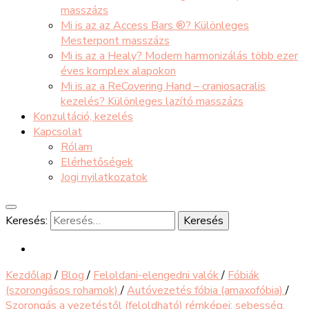
masszázs
Mi is az az Access Bars ®? Különleges
Mesterpont masszázs
Mi is az a Healy? Modern harmonizálás több ezer
éves komplex alapokon
Mi is az a ReCovering Hand – craniosacralis
kezelés? Különleges lazító masszázs
Konzultáció, kezelés
Kapcsolat
Rólam
Elérhetőségek
Jogi nyilatkozatok
Keresés:
Kezdőlap
/
Blog
/
Feloldani-elengedni valók
/
Fóbiák
(szorongásos rohamok)
/
Autóvezetés fóbia (amaxofóbia)
/
Szorongás a vezetéstől (feloldható) rémképei: sebesség,