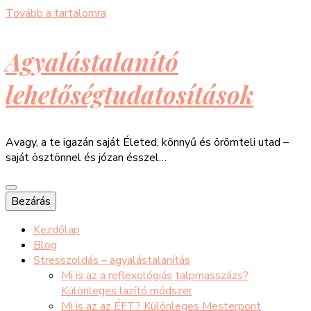
Tovább a tartalomra
Agyalástalanító
lehetőségtudatosítások
Avagy, a te igazán saját Életed, könnyű és örömteli utad –
saját ösztönnel és józan ésszel…
Bezárás
Kezdőlap
Blog
Stresszoldás – agyalástalanítás
Mi is az a reflexológiás talpmasszázs?
Különleges lazító módszer
Mi is az az ÉFT? Különleges Mesterpont