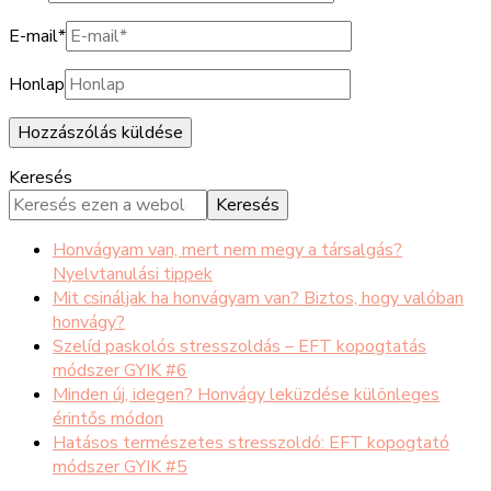
E-mail
*
Honlap
Keresés
Keresés
Honvágyam van, mert nem megy a társalgás?
Nyelvtanulási tippek
Mit csináljak ha honvágyam van? Biztos, hogy valóban
honvágy?
Szelíd paskolós stresszoldás – EFT kopogtatás
módszer GYIK #6
Minden új, idegen? Honvágy leküzdése különleges
érintős módon
Hatásos természetes stresszoldó: EFT kopogtató
módszer GYIK #5