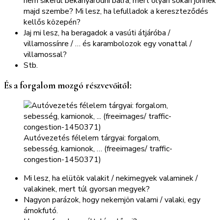
nem sikerül bekanyarodni balra, mert olyan sokan jönnek
majd szembe? Mi lesz, ha lefulladok a kereszteződés
kellős közepén?
Jaj mi lesz, ha beragadok a vasúti átjáróba /
villamossínre / … és karambolozok egy vonattal /
villamossal?
Stb.
És a forgalom mozgó részvevőitől:
Autóvezetés félelem tárgyai: forgalom,
sebesség, kamionok, … (freeimages/ traffic-
congestion-1450371)
Mi lesz, ha elütök valakit / nekimegyek valaminek /
valakinek, mert túl gyorsan megyek?
Nagyon parázok, hogy nekemjön valami / valaki, egy
ámokfutó.