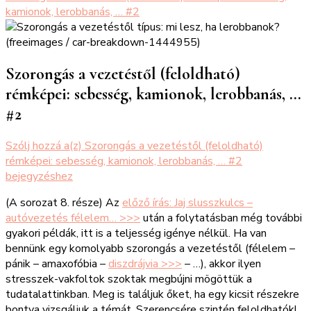
kamionok, lerobbanás, … #2
Szorongás a vezetéstől (feloldható)
rémképei: sebesség, kamionok, lerobbanás, …
#2
Szólj hozzá a(z)
Szorongás a vezetéstől (feloldható)
rémképei: sebesség, kamionok, lerobbanás, … #2
bejegyzéshez
(A sorozat 8. része) Az
előző írás: Jaj slusszkulcs –
autóvezetés félelem… >>>
után a folytatásban még további
gyakori példák, itt is a teljesség igénye nélkül. Ha van
bennünk egy komolyabb szorongás a vezetéstől (félelem –
pánik – amaxofóbia –
diszdrájvia >>>
– …), akkor ilyen
stresszek-vakfoltok szoktak megbújni mögöttük a
tudatalattinkban. Meg is találjuk őket, ha egy kicsit részekre
bontva vizsgáljuk a témát. Szerencsére szintén feloldhatók!