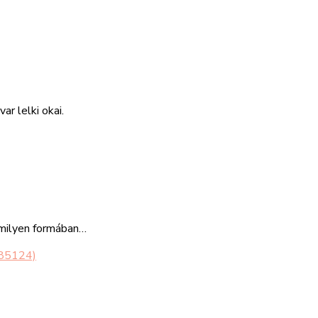
r lelki okai.
amilyen formában…