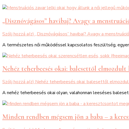
„Disznóvágásos” havibaj? Avagy a menstruációs
Szólj hozzá a(z)
„Disznóvágásos” havibaj? Avagy a menstruációs
A természetes női működéssel kapcsolatos feszültség, egyensúl
Nehéz teherbeesés okai: balesettől elmozdult 
Szólj hozzá a(z)
Nehéz teherbeesés okai: balesettől elmozdul
A nehéz teherbeesés okai olyan, valahonnan leeséses balesete
Minden rendben mégsem jön a baba – a keres