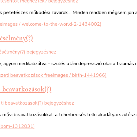
ztcsontot megnézték?
bejegyzéshez
és petefészek működési zavarok… Minden rendben mégsem jön a 
lésélmény(?)
lésélmény(?)
bejegyzéshez
agyon medikalizálva – szülés utáni depresszió okai a traumás
i beavatkozások(?)
eti beavatkozások(?)
bejegyzéshez
s művi beavatkozásokkal: a teherbeesés lelki akadályai szülés