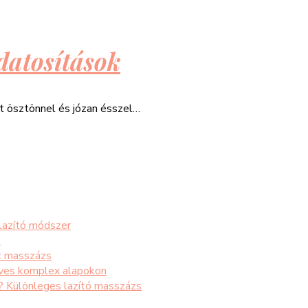
datosítások
át ösztönnel és józan ésszel…
 lazító módszer
s
t masszázs
éves komplex alapokon
s? Különleges lazító masszázs