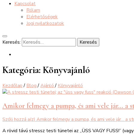
Kapcsolat
Rólam
Elérhetőségek
Jogi nyilatkozatok
Keresés:
Kategória:
Könyvajánló
Kezdőlap
/
Blog
/
Ajánló
/
Könyvajánló
Amikor felmegy a pumpa, és ami vele jár… a st
Szólj hozzá a(z)
Amikor felmegy a pumpa, és ami vele jár… a st
A rövid távú stressz testi tünetei az „ÜSS VAGY FUSS!” (vagy