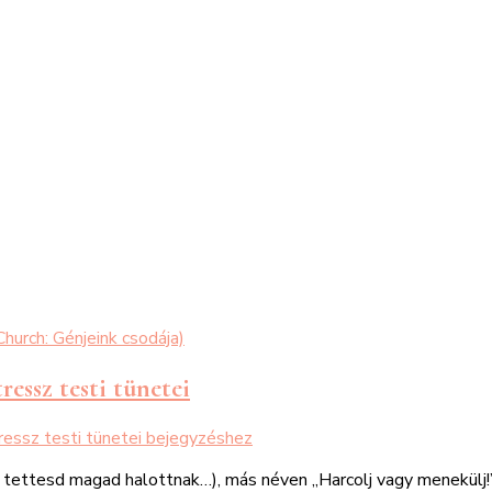
ressz testi tünetei
ressz testi tünetei
bejegyzéshez
 tettesd magad halottnak…), más néven „Harcolj vagy menekülj!