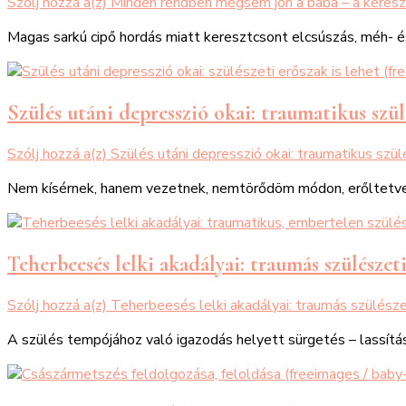
Szólj hozzá a(z)
Minden rendben mégsem jön a baba – a keres
Magas sarkú cipő hordás miatt keresztcsont elcsúszás, méh- 
Szülés utáni depresszió okai: traumatikus szü
Szólj hozzá a(z)
Szülés utáni depresszió okai: traumatikus szü
Nem kísérnek, hanem vezetnek, nemtörődöm módon, erőltetve, 
Teherbeesés lelki akadályai: traumás szülészet
Szólj hozzá a(z)
Teherbeesés lelki akadályai: traumás szülész
A szülés tempójához való igazodás helyett sürgetés – lassítá