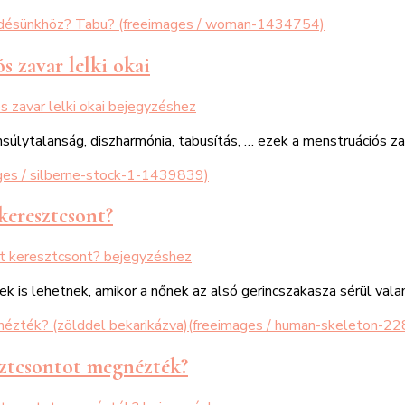
 zavar lelki okai
 zavar lelki okai
bejegyzéshez
ytalanság, diszharmónia, tabusítás, … ezek a menstruációs zava
keresztcsont?
t keresztcsont?
bejegyzéshez
k is lehetnek, amikor a nőnek az alsó gerincszakasza sérül val
ztcsontot megnézték?