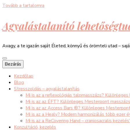
Tovább a tartalomra
Agyalástalanító lehetőségtu
Avagy, a te igazán saját Életed, könnyű és örömteli utad – saj
Bezárás
Kezdőlap
Blog
Stresszoldás – agyalástalanítás
Mi is az a reflexológiás talpmasszázs? Különleges
Mi is az az ÉFT? Különleges Mesterpont masszáz
Mi is az az Access Bars ®? Különleges Mesterpon
Mi is az a Healy? Modern harmonizálás több ezer 
Mi is az a ReCovering Hand – craniosacralis kezelé
Konzultáció, kezelés