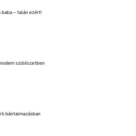
baba – talán ezért!
 modern szülészetben
zeti bántalmazásban