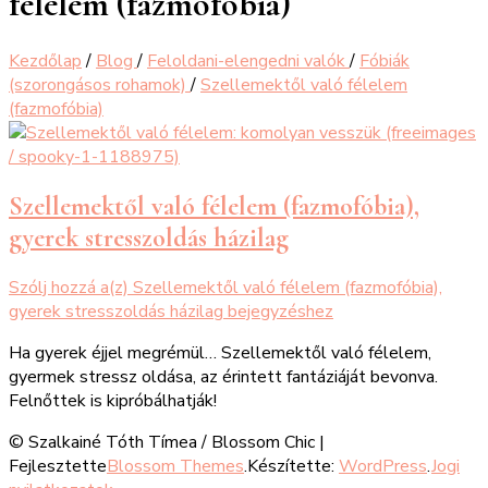
félelem (fazmofóbia)
Kezdőlap
/
Blog
/
Feloldani-elengedni valók
/
Fóbiák
(szorongásos rohamok)
/
Szellemektől való félelem
(fazmofóbia)
Szellemektől való félelem (fazmofóbia),
gyerek stresszoldás házilag
Szólj hozzá a(z)
Szellemektől való félelem (fazmofóbia),
gyerek stresszoldás házilag
bejegyzéshez
Ha gyerek éjjel megrémül… Szellemektől való félelem,
gyermek stressz oldása, az érintett fantáziáját bevonva.
Felnőttek is kipróbálhatják!
© Szalkainé Tóth Tímea /
Blossom Chic |
Fejlesztette
Blossom Themes
.Készítette:
WordPress
.
Jogi