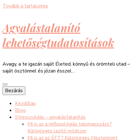
Tovább a tartalomra
Agyalástalanító
lehetőségtudatosítások
Avagy, a te igazán saját Életed, könnyű és örömteli utad –
saját ösztönnel és józan ésszel…
Bezárás
Kezdőlap
Blog
Stresszoldás – agyalástalanítás
Mi is az a reflexológiás talpmasszázs?
Különleges lazító módszer
Mi is az az ÉFT? Különleges Mesterpont