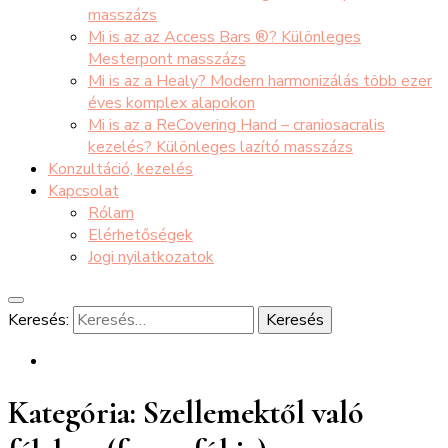
masszázs
Mi is az az Access Bars ®? Különleges
Mesterpont masszázs
Mi is az a Healy? Modern harmonizálás több ezer
éves komplex alapokon
Mi is az a ReCovering Hand – craniosacralis
kezelés? Különleges lazító masszázs
Konzultáció, kezelés
Kapcsolat
Rólam
Elérhetőségek
Jogi nyilatkozatok
Keresés:
Kategória:
Szellemektől való