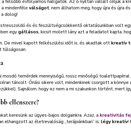
 a felsőbb évfolyamos hallgatók. Az ő nyíltan vállalt céljuk a kr
 a mindenféle
válságot
, nem állhatom meg, hogy újra és újra é
 a dolog!
stresszoldó és és feszültségcsökkentő oktatásunkban volt egy
tében egy
gátlásos
, kicsit molett lány azt a feladatot kapta, hog
 De mivel kapott felkészülési időt is, és akadtak ott
kreatív 
t túlságosan.
sa
lai mosdó temérdek mennyiségű, rossz minőségű toalettpapírral
céran táncolt. Óriási sikere volt, mindenkinek csorgott a könnye
kezükkel). Sajnálom, hogy ez nem a mi szakunkon történt, mert 
obb ellenszere?
okat keresünk az ügyes-bajos dolgainkra. Azaz, a
kreativitás f
n elhangzott az életrevalóság „terápiánkban” is:
légy kreatív
!