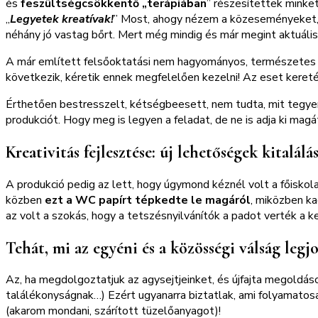
és
feszültségcsökkentő „terápiában
” részesítettek minket
„
Legyetek kreatívak!
” Most, ahogy nézem a közeseményeket,
néhány jó vastag bőrt. Mert még mindig és már megint aktuális
A már említett felsőoktatási nem hagyományos, természetes 
következik, kéretik ennek megfelelően kezelni! Az eset kere
Érthetően bestresszelt, kétségbeesett, nem tudta, mit tegyen.
produkciót. Hogy meg is legyen a feladat, de ne is adja ki magá
Kreativitás fejlesztése: új lehetőségek kitalálá
A produkció pedig az lett, hogy úgymond kéznél volt a főisko
közben
ezt a WC papírt tépkedte le magáról
, miközben ka
az volt a szokás, hogy a tetszésnyilvánítók a padot verték a 
Tehát, mi az egyéni és a közösségi válság legj
Az, ha megdolgoztatjuk az agysejtjeinket, és újfajta megoldás
találékonyságnak…) Ezért ugyanarra biztatlak, ami folyamatosa
(akarom mondani, szárított tüzelőanyagot)!