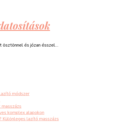
datosítások
át ösztönnel és józan ésszel…
 lazító módszer
s
t masszázs
éves komplex alapokon
s? Különleges lazító masszázs