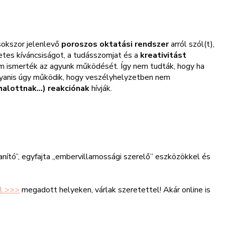
 sokszor jelenlevő
poroszos oktatási rendszer
arról szól(t),
tes kíváncsiságot, a tudásszomjat és a
kreativitást
 nem ismerték az agyunk működését. Így nem tudták, hogy ha
gyanis úgy működik, hogy veszélyhelyzetben nem
 halottnak…) reakciónak
hívják.
ító”, egyfajta „embervillamossági szerelő” eszközökkel és
l >>>
megadott helyeken, várlak szeretettel! Akár online is