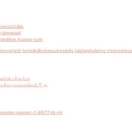
tresszoldás
eg önmagad
engedése Access-szel
nnyugtató technikák
stresszkezelés házilag
tudatos stresszkez
chnikák előnyben
s Bars tapasztalatok ® #1