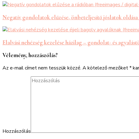
Negatív gondolatok elűzése, önbeteljesítő jóslatok oldása
Elalvási nehézség kezelése házilag – gondolat- és agyalást
Vélemény, hozzászólás?
Az e-mail címet nem tesszük közzé.
A kötelező mezőket
*
kar
Hozzászólás