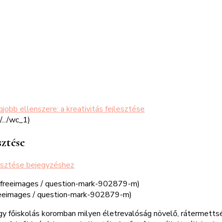
gjobb ellenszere: a kreativitás fejlesztése
sztése
lesztése
bejegyzéshez
freeimages / question-mark-902879-m)
ogy főiskolás koromban milyen életrevalóság növelő, rátermetts