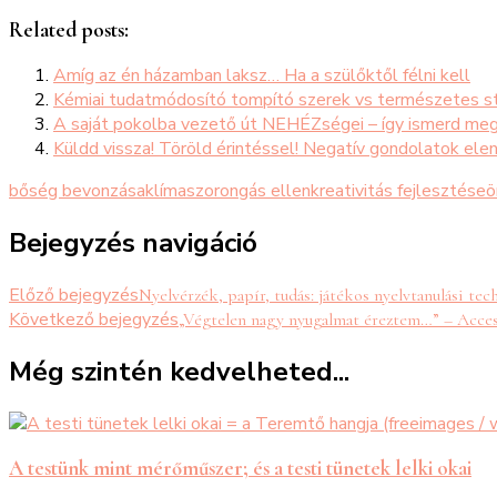
Related posts:
Amíg az én házamban laksz… Ha a szülőktől félni kell
Kémiai tudatmódosító tompító szerek vs természetes s
A saját pokolba vezető út NEHÉZségei – így ismerd m
Küldd vissza! Töröld érintéssel! Negatív gondolatok el
bőség bevonzása
klímaszorongás ellen
kreativitás fejlesztése
ö
Bejegyzés navigáció
Előző bejegyzés
Nyelvérzék, papír, tudás: játékos nyelvtanulási te
Következő bejegyzés
„Végtelen nagy nyugalmat éreztem…” – Acces
Még szintén kedvelheted...
A testünk mint mérőműszer; és a testi tünetek lelki okai