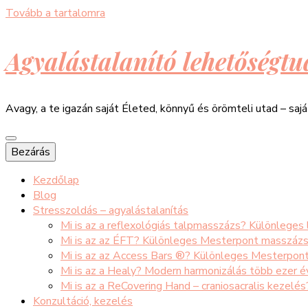
Tovább a tartalomra
Agyalástalanító lehetőségtu
Avagy, a te igazán saját Életed, könnyű és örömteli utad – saj
Bezárás
Kezdőlap
Blog
Stresszoldás – agyalástalanítás
Mi is az a reflexológiás talpmasszázs? Különleges
Mi is az az ÉFT? Különleges Mesterpont masszáz
Mi is az az Access Bars ®? Különleges Mesterpon
Mi is az a Healy? Modern harmonizálás több ezer 
Mi is az a ReCovering Hand – craniosacralis kezelé
Konzultáció, kezelés