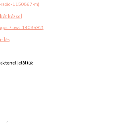
 két kézzel
örlés
akterrel jelöltük