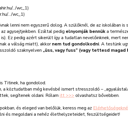
ir.hu/…/wc_1)
ívnak lenni nem egyszerű dolog. A szülőknél, de az iskolában is
 az agysejtjeikben. Ezáltal pedig
elnyomják bennük
a természe
 is). Ez pedig azért sikerült így a tudatlan nevelőinknek, mert
nak a válság miatt), akkor
nem tud gondolkodni
. A testünk u
resszoldó szaknyelven
„üss, vagy fuss” (vagy tettesd magad
s Titinek, ha gondolod.
 a köztudatban még kevésbé ismert stresszoldó – „agyalástalan
ttek, segítenek oldani. Rólam
itt >>>
olvashatsz bővebben.
pokban, és eleged van belőlük, keress meg az
Elérhetőségekné
elni és megoldani a nehéz élethelyzeteidet, feszültségeidet!