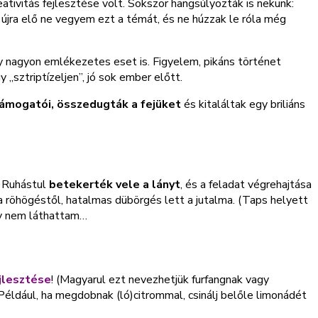
eativitás fejlesztése volt. Sokszor hangsúlyozták is nekünk:
s újra elő ne vegyem ezt a témát, és ne húzzak le róla még
 nagyon emlékezetes eset is. Figyelem, pikáns történet
y „sztriptízeljen”, jó sok ember előtt.
támogatói, összedugták a fejüket
és kitaláltak egy briliáns
. Ruhástul
betekerték vele a lányt
, és a feladat végrehajtása
 a röhögéstől, hatalmas dübörgés lett a jutalma. (Taps helyett
így nem láthattam…
ejlesztése
! (Magyarul ezt nevezhetjük furfangnak vagy
 Például, ha megdobnak (ló)citrommal, csinálj belőle limonádét