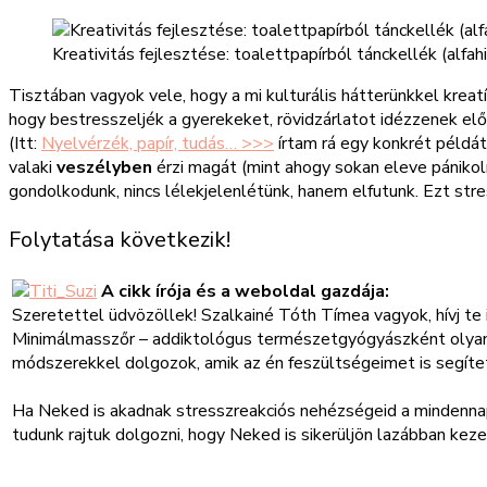
Kreativitás fejlesztése: toalettpapírból tánckellék (alfah
Tisztában vagyok vele, hogy a mi kulturális hátterünkkel kreat
hogy bestresszeljék a gyerekeket, rövidzárlatot idézzenek elő
(Itt:
Nyelvérzék, papír, tudás… >>>
írtam rá egy konkrét példát
valaki
veszélyben
érzi magát (mint ahogy sokan eleve pánikol
gondolkodunk, nincs lélekjelenlétünk, hanem elfutunk. Ezt st
Folytatása következik!
A cikk írója és a weboldal gazdája:
Szeretettel üdvözöllek! Szalkainé Tóth Tímea vagyok, hívj te i
Minimálmasszőr – addiktológus természetgyógyászként olyan,
módszerekkel dolgozok, amik az én feszültségeimet is segíte
Ha Neked is akadnak stresszreakciós nehézségeid a mindenna
tudunk rajtuk dolgozni, hogy Neked is sikerüljön lazábban kez