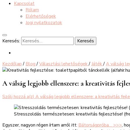
Kapcsolat
Rólam
Elérhetőségek
Jogi nyilatkozatok
Keresés:
Kezdőlap
/
Blog
/
Választási lehetőségek
/
Játék
/
A válság le
A válság legjobb ellenszere: a kreativitás fejle
Szólj hozzá a(z)
A válság legjobb ellenszere: a kreativitás fej
Stresszoldás természetesen: kreativitás fejlesztése! (
Egyszer, nagyon régen írtam arról itt:
Bátorságpróba… >>>
, h